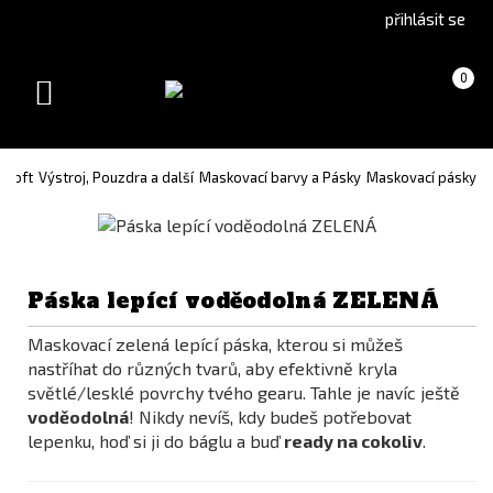
Go
Go
přihlásit se
to
to
English
Slovenčina
Košík
(prázdný)
0
version
(Slovak)
Toggle
version
navigation
rsoft
Výstroj, Pouzdra a další
Maskovací barvy a Pásky
Maskovací pásky
Páska lepící voděodolná ZELENÁ
Maskovací zelená lepící páska, kterou si můžeš
nastříhat do různých tvarů, aby efektivně kryla
světlé/lesklé povrchy tvého gearu. Tahle je navíc ještě
voděodolná
! Nikdy nevíš, kdy budeš potřebovat
lepenku, hoď si ji do báglu a buď
ready na cokoliv
.