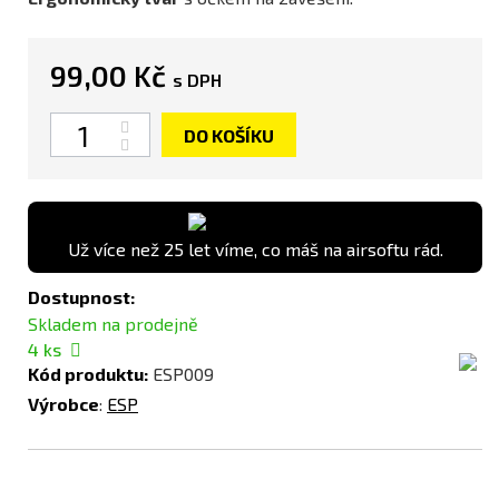
99,00 Kč
s DPH
Počet
DO KOŠÍKU
Už více než 25 let víme, co máš na airsoftu rád.
Dostupnost:
Skladem na prodejně
4
ks
Kód produktu:
ESP009
Výrobce
:
ESP