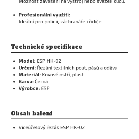
Možnost zavěšení na výstroj nebo svazek klíčů.
Profesionální využití:
Ideální pro policii, záchranáře i řidiče.
Technické specifikace
Model:
ESP HK-02
Určení:
Řezání textilních pout, pásů a oděvu
Materiál:
Kovové ostří, plast
Barva:
Černá
Výrobce:
ESP
Obsah balení
Víceúčelový řezák ESP HK-02