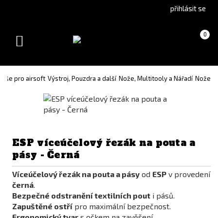
Go
Go
přihlásit se
to
to
English
Slovenčina
Košík
(prázdný)
0
version
(Slovak)
Toggle
version
navigation
Vše pro airsoft
Výstroj, Pouzdra a další
Nože, Multitooly a Nářadí
Nože
ESP víceúčelový řezák na pouta a
pásy - Černá
Víceúčelový řezák na pouta a pásy
od
ESP
v provedení
černá
.
Bezpečné odstranění textilních pout
i pásů.
Zapuštěné ostří
pro maximální bezpečnost.
Ergonomický tvar
s očkem na zavěšení.