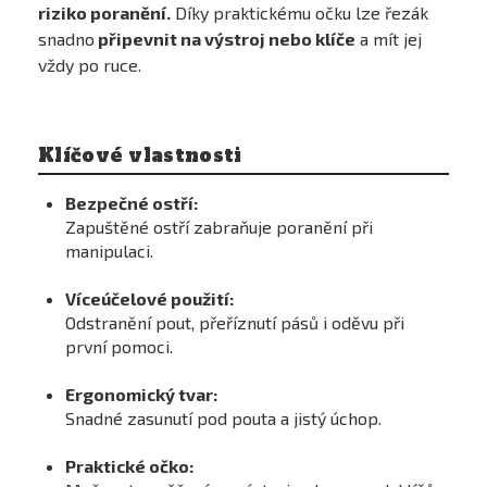
riziko poranění.
Díky praktickému očku lze řezák
snadno
připevnit na výstroj nebo klíče
a mít jej
vždy po ruce.
Klíčové vlastnosti
Bezpečné ostří:
Zapuštěné ostří zabraňuje poranění při
manipulaci.
Víceúčelové použití:
Odstranění pout, přeříznutí pásů i oděvu při
první pomoci.
Ergonomický tvar:
Snadné zasunutí pod pouta a jistý úchop.
Praktické očko: