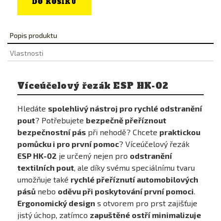
DO KOŠÍKU
Popis produktu
Vlastnosti
Víceúčelový řezák ESP HK-02
Hledáte
spolehlivý nástroj pro rychlé odstranění
pout
? Potřebujete
bezpečně přeříznout
bezpečnostní pás
při nehodě? Chcete
praktickou
pomůcku i pro první pomoc
? Víceúčelový řezák
ESP HK-02
je určený nejen pro
odstranění
textilních pout
, ale díky svému speciálnímu tvaru
umožňuje také
rychlé přeříznutí automobilových
pásů
nebo
oděvu při poskytování první pomoci
.
Ergonomický design
s otvorem pro prst zajišťuje
jistý úchop, zatímco
zapuštěné ostří minimalizuje