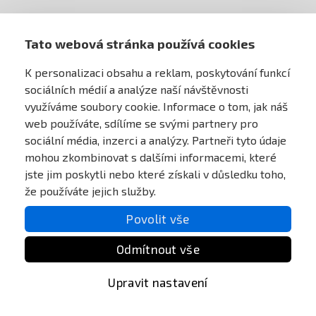
AIRSOFT OBCHOD PRAHA
Tato webová stránka používá cookies
K personalizaci obsahu a reklam, poskytování funkcí
PRO ZÁKAZNÍKY
sociálních médií a analýze naší návštěvnosti
využíváme soubory cookie. Informace o tom, jak náš
MŮJ ÚČET
web používáte, sdílíme se svými partnery pro
sociální média, inzerci a analýzy. Partneři tyto údaje
mohou zkombinovat s dalšími informacemi, které
ONLINE PLATEBNÍ BRÁNA
jste jim poskytli nebo které získali v důsledku toho,
že používáte jejich služby.
Povolit vše
Odmítnout vše
Upravit nastavení
All Rights reserved Anareus 2003 - 2026 |
Created by
BEST FOR NET