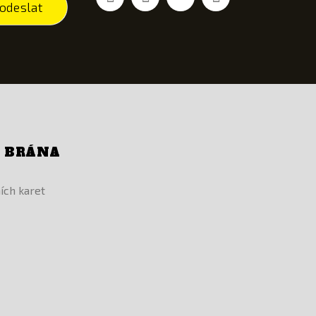
odeslat
Í BRÁNA