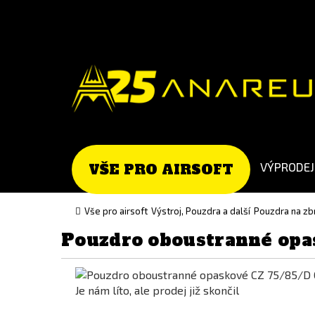
Go
Go
to
to
English
Slovenčina
version
(Slovak)
version
VÝPRODEJ
VŠE PRO AIRSOFT
Vše pro airsoft
Výstroj, Pouzdra a další
Pouzdra na zbr
Pouzdro oboustranné opa
Je nám líto, ale prodej již skončil