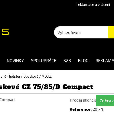
reklamace a vrácení
NOVINKY
SPOLUPRÁCE
B2B
BLOG
REKLAMA
aně - holstery
Opasková / MOLLE
skové CZ 75/85/D Compact
Prodej skončil
Zobrazi
Reference:
201-4