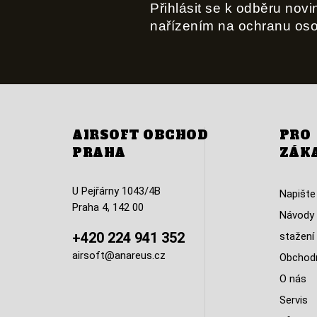
Přihlásit se k odběru nov
nařízením na ochranu os
AIRSOFT OBCHOD
PRO
PRAHA
ZÁK
U Pejřárny 1043/4B
Napište
Praha 4, 142 00
Návody 
+420 224 941 352
stažení
airsoft@anareus.cz
Obchodn
O nás
Servis