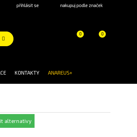
přihlásit se
nakupuj podle značek
Porovnání
Košík
(prázdný)
0
0
produktů
CE
KONTAKTY
ANAREUS+
t alternativy