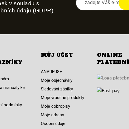
inek v souladu s
obních údajů (GDPR).
MŮJ ÚČET
ONLINE
AZNÍKY
PLATEBN
ANAREUS+
 nám
Moje objednávky
a manuály ke
Sledování zásilky
Moje vrácené produkty
í podmínky
Moje dobropisy
Moje adresy
Osobní údaje