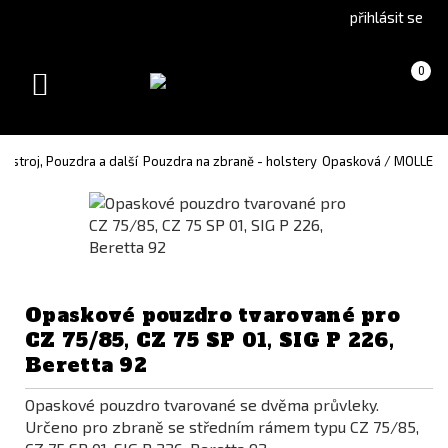
Go
Go
přihlásit se
to
to
English
Slovenčina
Košík
(prázdný)
0
version
(Slovak)
Toggle
version
navigation
Výstroj, Pouzdra a další
Pouzdra na zbraně - holstery
Opasková / MOLLE
Opaskové pouzdro tvarované pro
CZ 75/85, CZ 75 SP 01, SIG P 226,
Beretta 92
Opaskové pouzdro tvarované se dvěma průvleky.
Určeno pro zbraně se středním rámem typu CZ 75/85,