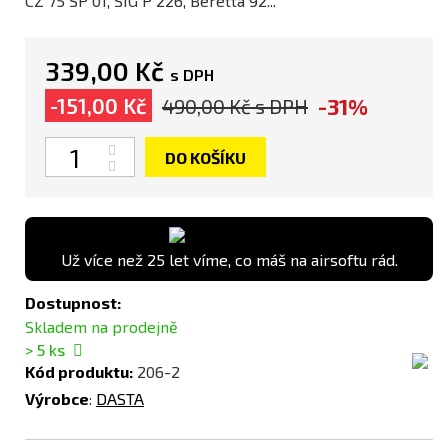
CZ 75 SP 01, SIG P 226, Beretta 92...
339,00 Kč
s DPH
-31%
-151,00 Kč
490,00 Kč
s DPH
Počet
DO KOŠÍKU
Už více než 25 let víme, co máš na airsoftu rád.
Dostupnost:
Skladem na prodejně
> 5
ks
Kód produktu:
206-2
Výrobce
:
DASTA