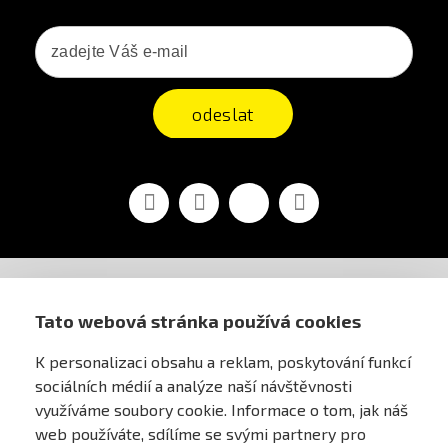
odeslat
Facebook
YouTube
Vimeo
Instagram
AIRSOFT OBCHOD PRAHA
Tato webová stránka používá cookies
K personalizaci obsahu a reklam, poskytování funkcí
PRO ZÁKAZNÍKY
sociálních médií a analýze naší návštěvnosti
využíváme soubory cookie. Informace o tom, jak náš
MŮJ ÚČET
web používáte, sdílíme se svými partnery pro