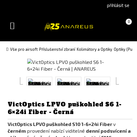
Go
Go
přihlásit se
to
to
English
Slovenčina
Košík
(prázdný)
0
version
(Slovak)
Toggle
version
navigation
Vše pro airsoft
Příslušenství zbraní
Kolimátory a Optiky
Optiky (Pušk
VictOptics LPVO puškohled S6 1-
6×24i Fiber - Černá
VictOptics LPVO puškohled S10 1-6×24i Fiber
v
černém
provedení nabízí viditelné
denní podsvícení a