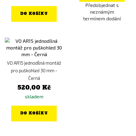
Předobjednat s
neznámým
DO KOŠÍKU
termínem dodání
VO AR15 jednodílná montáž
pro puškohled 30 mm -
Černá
520,00 Kč
skladem
DO KOŠÍKU