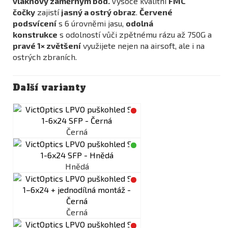
vláknový záměrným bod.
Vysoce kvalitní
FMC
čočky
zajistí
jasný a ostrý obraz
.
Červené
podsvícení
s 6 úrovněmi jasu,
odolná
konstrukce
s odolností vůči zpětnému rázu až 750G a
pravé 1× zvětšení
využijete nejen na airsoft, ale i na
ostrých zbraních.
Další varianty
Černá
Hnědá
Černá