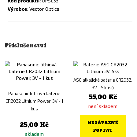
Kód produktu:
OPSL33
Výrobce
:
Vector Optics
Příslušenství
ASG alkalická baterie CR2032,
3V - 5 kusů
Panasonic lithiová baterie
55,00 Kč
CR2032 Lithium Power, 3V - 1
není skladem
kus
NEZÁVAZNĚ
25,00 Kč
POPTAT
skladem