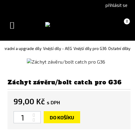
Go
Go
přihlásit se
to
to
English
Slovenčina
Košík
(prázdný)
0
version
(Slovak)
Toggle
version
navigation
Náhradní a upgrade díly
Vnější díly - AEG
Vnější díly pro G36
Ostatní dílky
Záchyt závěru/bolt catch pro G36
99,00 Kč
s DPH
Počet
DO KOŠÍKU