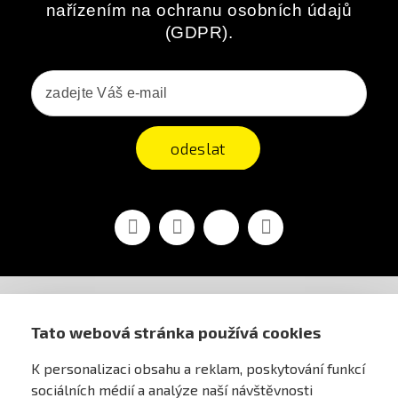
nařízením na ochranu osobních údajů
(GDPR).
odeslat
Facebook
YouTube
Vimeo
Instagram
AIRSOFT OBCHOD PRAHA
Tato webová stránka používá cookies
K personalizaci obsahu a reklam, poskytování funkcí
PRO ZÁKAZNÍKY
sociálních médií a analýze naší návštěvnosti