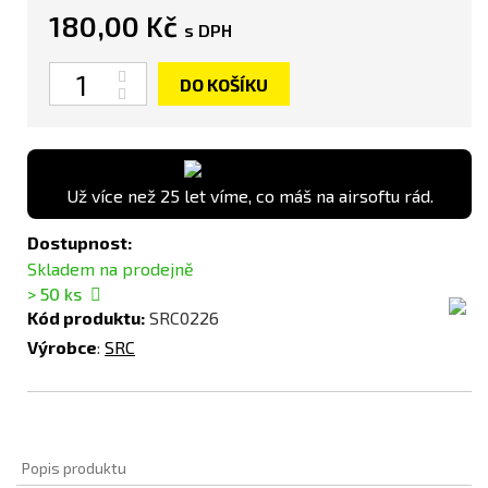
180,00 Kč
s DPH
Počet
DO KOŠÍKU
Už více než 25 let víme, co máš na airsoftu rád.
Dostupnost:
Skladem na prodejně
> 50
ks
Kód produktu:
SRC0226
Výrobce
:
SRC
Popis produktu