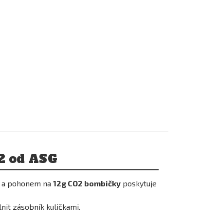
2 od ASG
a pohonem na
12g CO2 bombičky
poskytuje
lnit zásobník kuličkami.