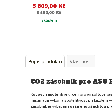
Kč
5 809,00 Kč
8 490,00 Kč
skladem
Přidat
Popis produktu
Vlastnosti
k
porovnání
CO2 zásobník pro ASG 
Kovový zásobník
je určen pro airsoftové p
32%
maximální výkon a spolehlivost při každém vý
Zásobník je vybaven
rozšířenou šachtou
pro