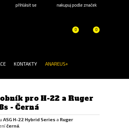
přihlásit se
nakupuj podle značek
Porovnání
Košík
(prázdný)
0
0
produktů
CE
KONTAKTY
ANAREUS+
obník pro H-22 a Ruger
BBs - Černá
ku
ASG H-22 Hybrid Series
a
Ruger
ení
černá
.