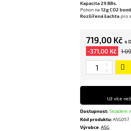
Kapacita 29 BBs.
Pohon na
12g CO2 bomb
Rozšířená šachta
pro s
719,00 Kč
s 
-371,00 Kč
1 0
Počet
Už více než
Dostupnost:
Skladem n
Kód produktu:
ASG057
Výrobce
:
ASG