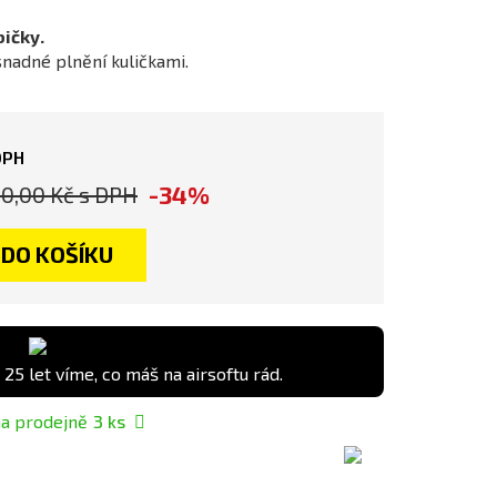
ičky.
nadné plnění kuličkami.
DPH
-34%
90,00 Kč
s DPH
DO KOŠÍKU
 25 let víme, co máš na airsoftu rád.
a prodejně
3
ks