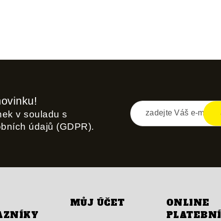
novinku!
inek v souladu s
obních údajů (GDPR).
MŮJ ÚČET
ONLINE
AZNÍKY
PLATEBN