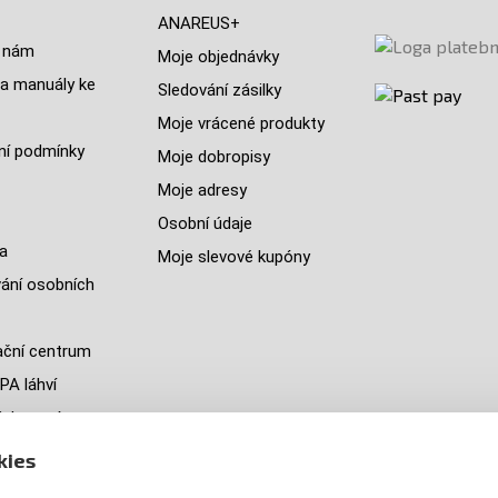
ANAREUS+
 nám
Moje objednávky
a manuály ke
Sledování zásilky
Moje vrácené produkty
í podmínky
Moje dobropisy
Moje adresy
Osobní údaje
a
Moje slevové kupóny
ání osobních
ční centrum
PA láhví
ých zemí
jeme
kies
y