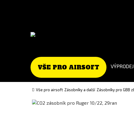
Go
Go
to
to
English
Slovenčina
version
(Slovak)
version
VÝPRODEJ
VŠE PRO AIRSOFT
Vše pro airsoft
Zásobníky a další
Zásobníky pro GBB z