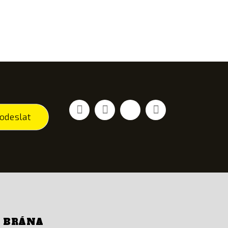
Facebook
YouTube
Vimeo
Instagram
odeslat
Í BRÁNA