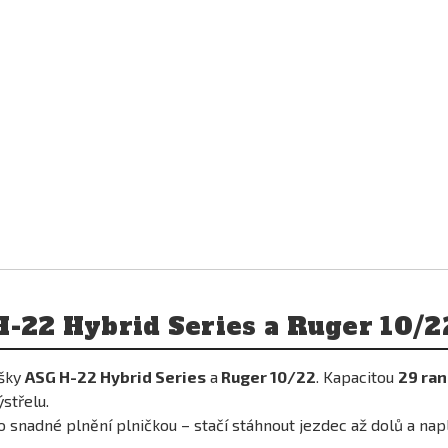
H-22 Hybrid Series a Ruger 10/2
ušky
ASG H-22 Hybrid Series
a
Ruger 10/22
. Kapacitou
29 ran
střelu.
 snadné plnění plničkou – stačí stáhnout jezdec až dolů a nap