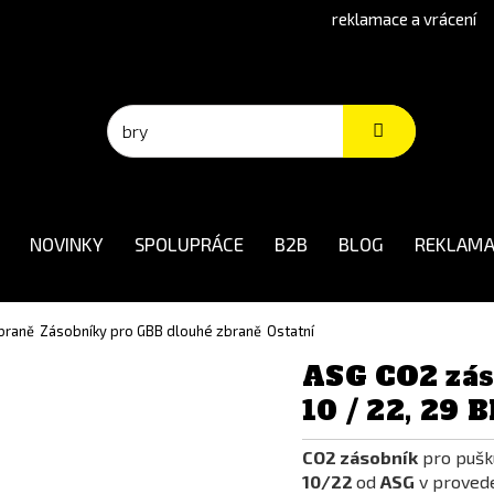
reklamace a vrácení
NOVINKY
SPOLUPRÁCE
B2B
BLOG
REKLAMA
braně
Zásobníky pro GBB dlouhé zbraně
Ostatní
ASG CO2 zás
10 / 22, 29 
CO2 zásobník
pro puš
10/22
od
ASG
v proved