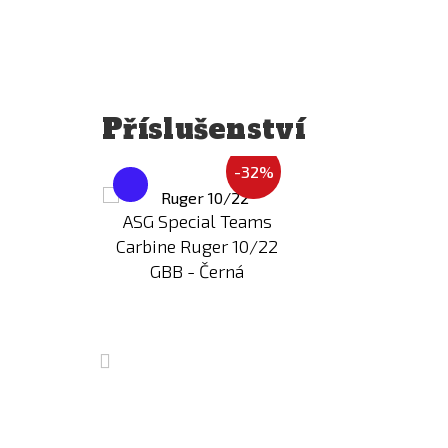
Příslušenství
-32%
Přidat
Přidat
k
k
ASG Special Teams
porovnání
porovnání
Carbine Ruger 10/22
GBB - Černá
32%
eams
0/22