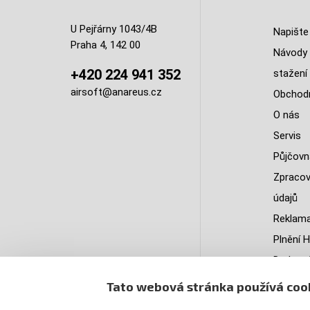
U Pejřárny 1043/4B
Napište
Praha 4, 142 00
Návody 
+420 224 941 352
stažení
airsoft@anareus.cz
Obchodn
O nás
Servis
Půjčovn
Zpracov
údajů
Reklama
Plnění H
Do kter
doruču
Tato webová stránka používá coo
PastPa