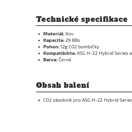
eams
0/22
Technické specifikace
Kč
Materiál:
Kov
Kapacita:
29 BBs
Pohon:
12g CO2 bombičky
Kompatibilita:
ASG H-22 Hybrid Series a
Barva:
Černá
Obsah balení
CO2 zásobník pro ASG H-22 Hybrid Series