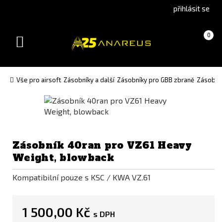
Go
Go
přihlásit se
to
to
English
Slovenčina
Košík
(prázdný)
0
version
(Slovak)
Toggle
version
navigation
Vše pro airsoft
Zásobníky a další
Zásobníky pro GBB zbraně
Zásobní
Zásobník 40ran pro VZ61 Heavy
Weight, blowback
Kompatibilní pouze s KSC / KWA VZ.61
1 500,00 Kč
s DPH