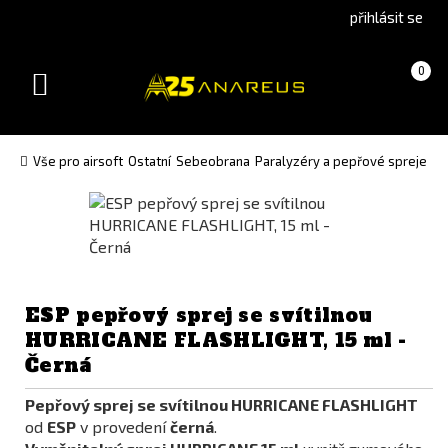
Go
Go
přihlásit se
to
to
English
Slovenčina
Košík
(prázdný)
0
version
(Slovak)
Toggle
version
navigation
Vše pro airsoft
Ostatní
Sebeobrana
Paralyzéry a pepřové spreje
ESP pepřový sprej se svítilnou
HURRICANE FLASHLIGHT, 15 ml -
Černá
Pepřový sprej se svítilnou HURRICANE FLASHLIGHT
od
ESP
v provedení
černá
.