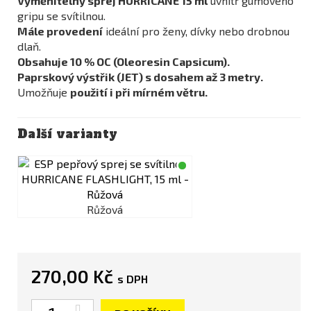
Vyměnitelný sprej HURRICANE 15 ml
uvnitř gumového
gripu se svítilnou.
Mále provedení
ideální pro ženy, dívky nebo drobnou
dlaň.
Obsahuje 10 % OC (Oleoresin Capsicum).
Paprskový výstřik (JET) s dosahem až 3 metry.
Umožňuje
použití i při mírném větru.
Další varianty
Růžová
270,00 Kč
s DPH
Počet