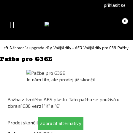
Go
Go
přihlásit se
to
to
English
Slovenčina
Košík
(prázdný)
0
version
(Slovak)
Toggle
version
navigation
rsoft
Náhradní a upgrade díly
Vnější díly - AEG
Vnější díly pro G36
Pažby
Pažba pro G36E
Je nám líto, ale prodej již skončil
Pažba z tvrdého ABS plastu. Tato pažba se používá u
zbraní G36 verzí "K" a "E"
Prodej skončil
Zobrazit alternativy