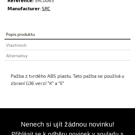
Reference:
SRC0065
Manufacturer
:
SRC
Popis produktu
Vlastnosti
Alternativy
Pažba z tvrdého ABS plastu. Tato pažba se používá u
zbraní G36 verzí "K" a "E"
Nenech si ujít žádnou novinku!
Přihlásit se k odběru novinek v souladu s