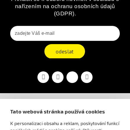
nařízením na ochranu osobních údajů
(GDPR).
odeslat
Facebook
YouTube
Vimeo
Instagram
AIRSOFT OBCHOD PRAHA
Tato webová stránka používá cookies
K personalizaci obsahu a reklam, poskytování funkcí
PRO ZÁKAZNÍKY