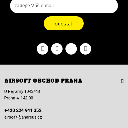
odeslat
Facebook
YouTube
Vimeo
Instagram
AIRSOFT OBCHOD PRAHA
U Pejřárny 1043/4B
Praha 4, 142 00
+420 224 941 352
airsoft@anareus.cz