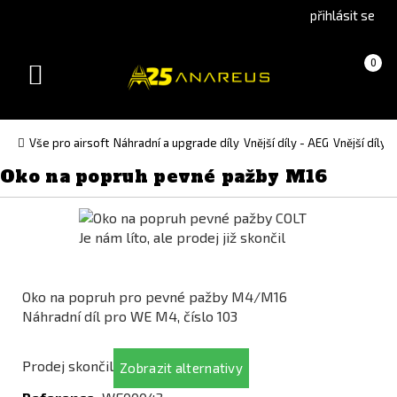
Go
Go
přihlásit se
to
to
English
Slovenčina
Košík
(prázdný)
0
version
(Slovak)
Toggle
version
navigation
Vše pro airsoft
Náhradní a upgrade díly
Vnější díly - AEG
Vnější díly
Oko na popruh pevné pažby M16
Je nám líto, ale prodej již skončil
Oko na popruh pro pevné pažby M4/M16
Náhradní díl pro WE M4, číslo 103
Prodej skončil
Zobrazit alternativy