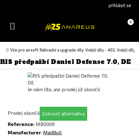
Go
Go
přihlásit se
to
to
English
Slovenčina
Košík
(prázdný)
0
version
(Slovak)
Toggle
version
navigation
Vše pro airsoft
Náhradní a upgrade díly
Vnější díly - AEG
Vnější díly
RIS předpažbí Daniel Defense 7.0, DE
Je nám líto, ale prodej již skončil
Prodej skončil
Zobrazit alternativy
Reference:
MB0009
Manufacturer
:
MadBull