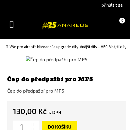
Go
Go
přihlásit se
to
to
English
Slovenčina
Košík
(prázdný)
0
version
(Slovak)
Toggle
version
navigation
Vše pro airsoft
Náhradní a upgrade díly
Vnější díly - AEG
Vnější díly 
Čep do předpažbí pro MP5
Čep do předpažbí pro MP5
130,00 Kč
s DPH
Počet
DO KOŠÍKU