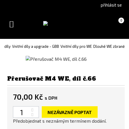
Go
Go
přihlásit se
to
to
English
Slovenčina
Košík
(prázdný)
0
version
(Slovak)
Toggle
version
navigation
e díly
Vnitřní díly a upgrade - GBB
Vnitřní díly pro WE
Dlouhé WE zbraně
Přerušovač M4 WE, díl č.66
70,00 Kč
s DPH
Počet
NEZÁVAZNĚ POPTAT
Předobjednat s neznámým termínem dodání.