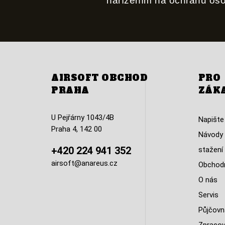
nařízením na ochranu os
AIRSOFT OBCHOD
PRO
PRAHA
ZÁK
U Pejřárny 1043/4B
Napište
Praha 4, 142 00
Návody 
+420 224 941 352
stažení
airsoft@anareus.cz
Obchodn
O nás
Servis
Půjčovn