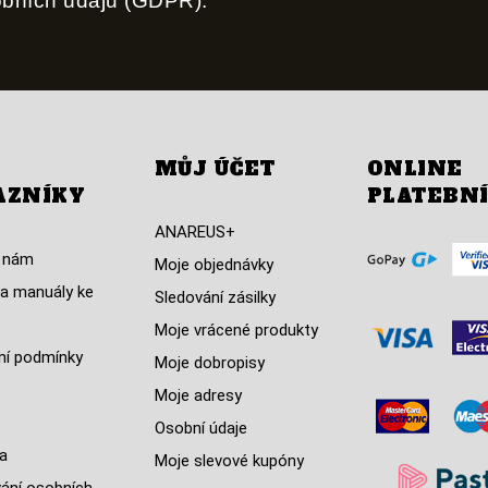
obních údajů (GDPR).
MŮJ ÚČET
ONLINE
AZNÍKY
PLATEBN
ANAREUS+
 nám
Moje objednávky
a manuály ke
Sledování zásilky
Moje vrácené produkty
í podmínky
Moje dobropisy
Moje adresy
Osobní údaje
a
Moje slevové kupóny