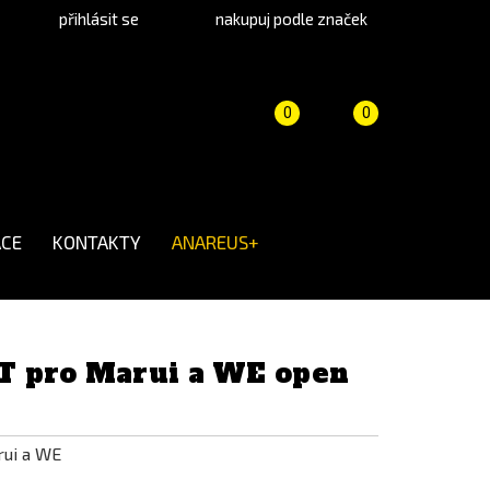
přihlásit se
nakupuj podle značek
Porovnání
Košík
(prázdný)
0
0
produktů
CE
KONTAKTY
ANAREUS+
T pro Marui a WE open
rui a WE