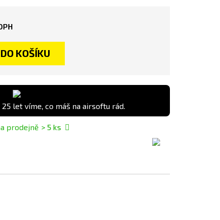
DPH
DO KOŠÍKU
 25 let víme, co máš na airsoftu rád.
a prodejně
> 5
ks