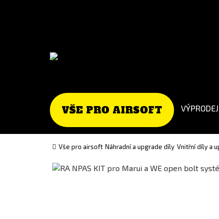
Go
Go
to
to
English
Slovenčina
version
(Slovak)
version
VÝPRODEJ
VŠE PRO AIRSOFT
Vše pro airsoft
Náhradní a upgrade díly
Vnitřní díly a