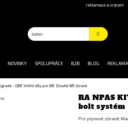
reklamace a vrácení
NOVINKY
SPOLUPRÁCE
B2B
BLOG
REKLAMA
 upgrade - GBB
Vnitřní díly pro WE
Dlouhé WE zbraně
RA NPAS KI
bolt systém
Pro plynové zbraně Ma