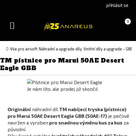
Go
Go
přihlásit se
to
to
English
Slovenčina
Košík
(prázdný)
0
version
(Slovak)
Toggle
version
navigation
Vše pro airsoft
Náhradní a upgrade díly
Vnitřní díly a upgrade - GBB
TM pístnice pro Marui 50AE Desert
Eagle GBB
Je nám líto, ale prodej již skončil
Originální
náhradní díl
TM nabíjecí tryska (pístnice)
pro Marui 50AE Desert Eagle GBB (50AE-17)
je pečlivě
navržen a vyroben
pro snadnou výměnu kus za kus
za
původní.
Díky široké nabídce
kvalitních náhradních dílů Tokyo