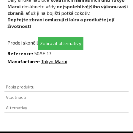
Marui
dosáhnete vždy
nejspolehlivějšího výkonu vaší
zbraně
, ať už ji na bojišti potká cokoliv.
Dopřejte zbrani omlazující kúru a prodlužte její
životnost!
Prodej skončil
Zobrazit alternativy
Reference:
50AE-17
Manufacturer
:
Tokyo Marui
Popis produktu
Vlastnosti
Alternativy