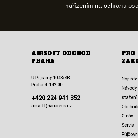
nařízením na ochranu os
AIRSOFT OBCHOD
PRO
PRAHA
ZÁK
U Pejřárny 1043/4B
Napište
Praha 4, 142 00
Návody 
+420 224 941 352
stažení
airsoft@anareus.cz
Obchodn
O nás
Servis
Půjčovn