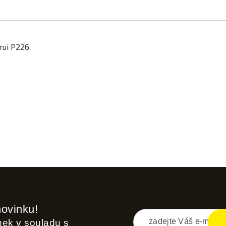
rui P226.
novinku!
inek v souladu s