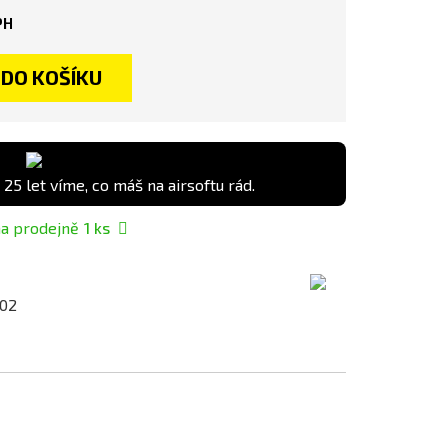
PH
DO KOŠÍKU
 25 let víme, co máš na airsoftu rád.
a prodejně
1
ks
02