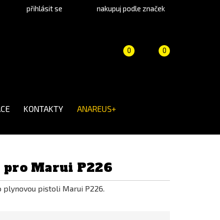
přihlásit se
nakupuj podle značek
Porovnání
Košík
(prázdný)
0
0
produktů
CE
KONTAKTY
ANAREUS+
u pro Marui P226
 plynovou pistoli Marui P226.