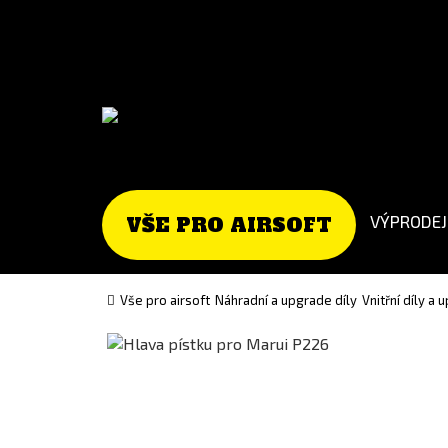
Go
Go
to
to
English
Slovenčina
version
(Slovak)
version
VÝPRODEJ
VŠE PRO AIRSOFT
Vše pro airsoft
Náhradní a upgrade díly
Vnitřní díly a