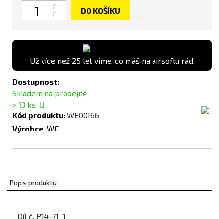
Počet
DO KOŠÍKU
Už více než 25 let víme, co máš na airsoftu rád.
Dostupnost:
Skladem na prodejně
> 10
ks
Kód produktu:
WE00166
Výrobce
:
WE
Popis produktu
Díl č. P14-71 1