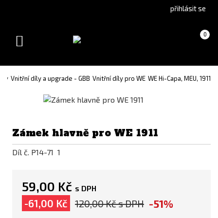
Go
Go
přihlásit se
to
to
English
Slovenčina
Košík
(prázdný)
0
version
(Slovak)
Toggle
version
navigation
íly
Vnitřní díly a upgrade - GBB
Vnitřní díly pro WE
WE Hi-Capa, MEU, 1911
Zámek hlavně pro WE 1911
Díl č. P14-71 1
59,00 Kč
s DPH
-51%
-61,00 Kč
120,00 Kč
s DPH