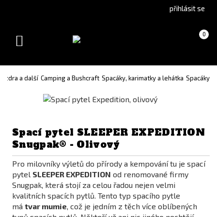
Go
Go
přihlásit se
to
to
English
Slovenčina
Košík
(prázdný)
0
version
(Slovak)
Toggle
version
navigation
ouzdra a další
Camping a Bushcraft
Spacáky, karimatky a lehátka
Spacáky
Spací pytel SLEEPER EXPEDITION
Snugpak® - Olivový
Pro milovníky výletů do přírody a kempování tu je spací
pytel
SLEEPER EXPEDITION
od renomované firmy
Snugpak, která stojí za celou řadou nejen velmi
kvalitních spacích pytlů. Tento typ spacího pytle
má
tvar mumie
, což je jedním z těch více oblíbených
typů spacích pytlů. Někteří už ani nic jiného nechtějí.