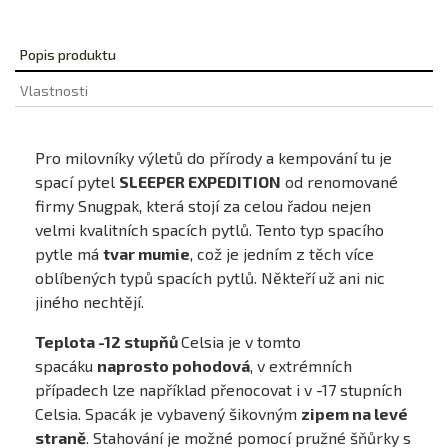
Popis produktu
Vlastnosti
Pro milovníky výletů do přírody a kempování tu je
spací pytel
SLEEPER EXPEDITION
od renomované
firmy Snugpak, která stojí za celou řadou nejen
velmi kvalitních spacích pytlů. Tento typ spacího
pytle má
tvar mumie
, což je jedním z těch více
oblíbených typů spacích pytlů. Někteří už ani nic
jiného nechtějí.
Teplota -12 stupňů
Celsia je v tomto
spacáku
naprosto pohodová
, v extrémních
případech lze například přenocovat i v -17 stupních
Celsia. Spacák je vybavený šikovným
zipem na levé
straně
. Stahování je možné pomocí pružné šňůrky s