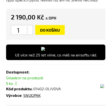
2 190,00 Kč
s DPH
Počet
DO KOŠÍKU
Už více než 25 let víme, co máš na airsoftu rád.
Dostupnost:
Skladem na prodejně
5
ks
Kód produktu:
01402-OLIVOVA
Výrobce
:
SNUGPAK