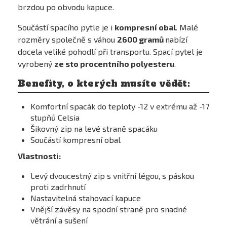
brzdou po obvodu kapuce.
Součástí spacího pytle je i
kompresní obal
. Malé
rozměry společně s váhou
2600 gramů
nabízí
docela veliké pohodlí při transportu. Spací pytel je
vyrobený
ze sto procentního polyesteru
.
Benefity, o kterých musíte vědět:
Komfortní spacák do teploty -12 v extrému až -17
stupňů Celsia
Šikovný zip na levé straně spacáku
Součástí kompresní obal
Vlastnosti:
Levý dvoucestný zip s vnitřní légou, s páskou
proti zadrhnutí
Nastavitelná stahovací kapuce
Vnější závěsy na spodní straně pro snadné
větrání a sušení