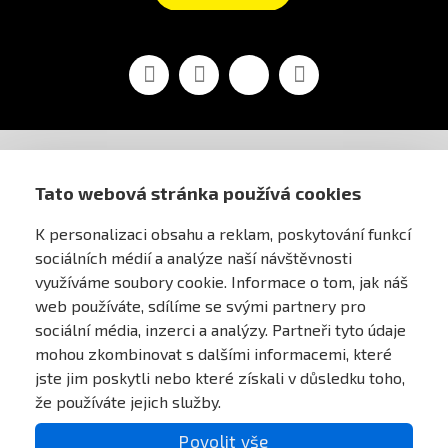
Facebook
YouTube
Vimeo
Instagram
AIRSOFT OBCHOD PRAHA
Tato webová stránka používá cookies
K personalizaci obsahu a reklam, poskytování funkcí
PRO ZÁKAZNÍKY
sociálních médií a analýze naší návštěvnosti
využíváme soubory cookie. Informace o tom, jak náš
MŮJ ÚČET
web používáte, sdílíme se svými partnery pro
sociální média, inzerci a analýzy. Partneři tyto údaje
mohou zkombinovat s dalšími informacemi, které
ONLINE PLATEBNÍ BRÁNA
jste jim poskytli nebo které získali v důsledku toho,
že používáte jejich služby.
Povolit vše