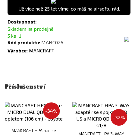
Už více než 25 let víme, co máš na airsoftu rád.
Dostupnost:
Skladem na prodejně
5
ks
Kód produktu:
MANC026
Výrobce
:
MANCRAFT
Příslušenství
-34%
-32%
MANCRAFT HPA hadice
MANCRAFT HPA 3-WAY