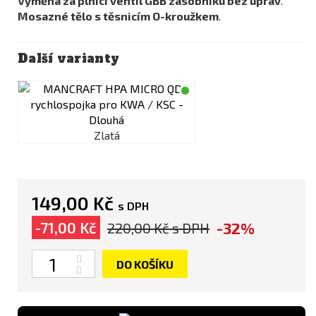
Výměna za plnicí ventil GBB zásobníku bez úprav
.
Mosazné tělo s těsnicím O-kroužkem
.
Další varianty
Zlatá
149,00 Kč
s DPH
-32%
-71,00 Kč
220,00 Kč
s DPH
Počet
DO KOŠÍKU