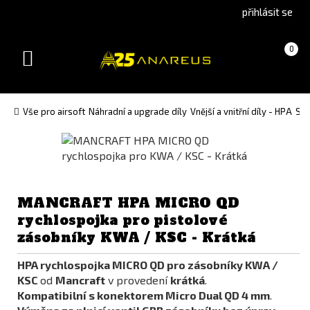
Go
Go
přihlásit se
to
to
English
Slovenčina
Košík
(prázdný)
0
version
(Slovak)
Toggle
version
navigation
Vše pro airsoft
Náhradní a upgrade díly
Vnější a vnitřní díly - HPA
Spo
MANCRAFT HPA MICRO QD
rychlospojka pro pistolové
zásobníky KWA / KSC - Krátká
HPA rychlospojka MICRO QD pro zásobníky KWA /
KSC
od
Mancraft
v provedení
krátká
.
Kompatibilní s konektorem Micro Dual QD 4 mm
.