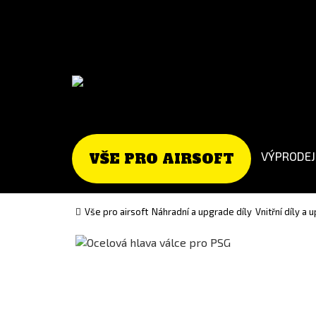
Go
Go
to
to
English
Slovenčina
version
(Slovak)
version
VÝPRODEJ
VŠE PRO AIRSOFT
Vše pro airsoft
Náhradní a upgrade díly
Vnitřní díly a