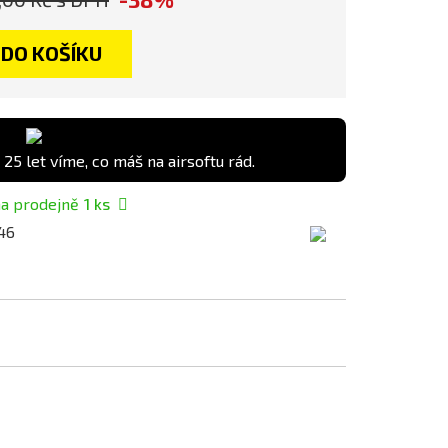
DO KOŠÍKU
 25 let víme, co máš na airsoftu rád.
a prodejně
1
ks
46