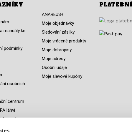
AZNÍKY
PLATEBN
ANAREUS+
 nám
Moje objednávky
a manuály ke
Sledování zásilky
Moje vrácené produkty
í podmínky
Moje dobropisy
Moje adresy
Osobní údaje
a
Moje slevové kupóny
ání osobních
ční centrum
PA láhví
ých zemí
jeme
kies