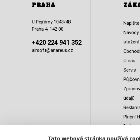
PRAHA
ZÁK
U Pejřárny 1043/4B
Napište
Praha 4, 142 00
Návody 
+420 224 941 352
stažení
airsoft@anareus.cz
Obchodn
O nás
Servis
Půjčovn
Zpracov
údajů
Reklama
Plnění H
Do kter
doruču
Tato webová stránka používá coo