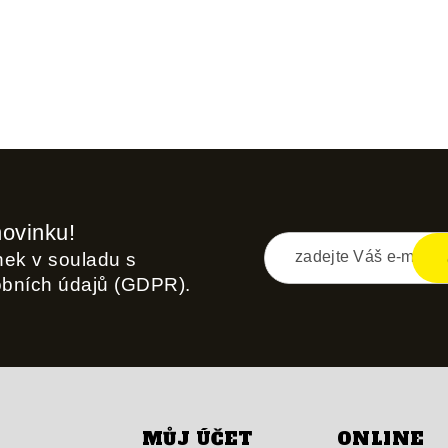
novinku!
inek v souladu s
obních údajů (GDPR).
MŮJ ÚČET
ONLINE