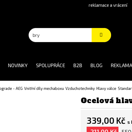
reklamace a vrácení
NOVINKY
SPOLUPRÁCE
B2B
BLOG
REKLAMA
 upgrade - AEG
Vnitřní díly mechaboxu
Vzduchotechniky
Hlavy válce
Standar
Ocelová hla
339,00 Kč
s
-211,00 Kč
550