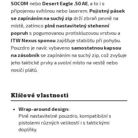
SOCOM
nebo
Desert Eagle .50 AE
, a to i s
připojenou svítilnou nebo laserem.
Pojistný pásek
se zapínáním na suchý zip
drží zbraň pevně na
místě, zatímco
plně nastavitelný stehenní
popruh
s pogumovanou protiskluzovou vrstvou a
ITW Nexus sponou
zajišťuje stabilitu při pohybu.
Pouzdro je navíc vybaveno
samostatnou kapsou
na zásobník
se zapínáním na suchý zip, což zvyšuje
jeho taktické prvky a uvolní místo na vestě nebo
nosiči plátů.
Klíčové vlastnosti
Wrap-around design:
Plně nastavitelné pouzdro, kompatibilní s
pistolemi různých velikostí i s taktickými
doplňky.