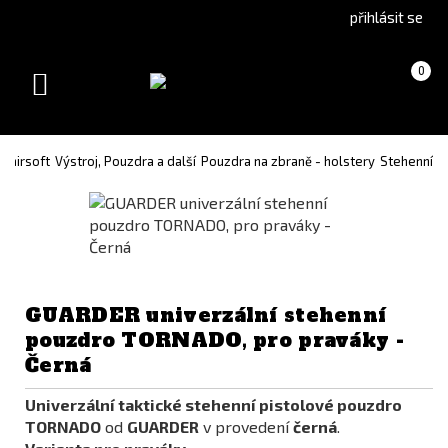
Go
Go
přihlásit se
to
to
English
Slovenčina
Košík
(prázdný)
0
version
(Slovak)
Toggle
version
navigation
o airsoft
Výstroj, Pouzdra a další
Pouzdra na zbraně - holstery
Stehenní
GUARDER univerzální stehenní
pouzdro TORNADO, pro praváky -
Černá
Univerzální taktické stehenní pistolové pouzdro
TORNADO
od
GUARDER
v provedení
černá
.