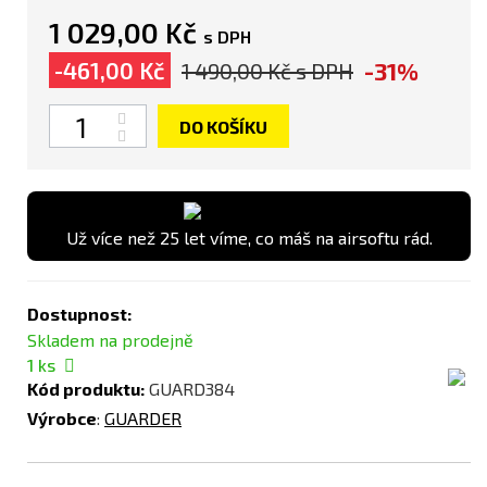
1 029,00 Kč
s DPH
-31%
-461,00 Kč
1 490,00 Kč
s DPH
Počet
DO KOŠÍKU
Už více než 25 let víme, co máš na airsoftu rád.
Dostupnost:
Skladem na prodejně
1
ks
Kód produktu:
GUARD384
Výrobce
:
GUARDER