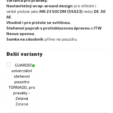
Varianta pro praváky.
Nastavitelný wrap-around design
pro střední i
velké pistole jako
MK 23 SOCOM (SSX23)
nebo
DE .50
AE
.
Vhodné i pro pistole se svítilnou.
Stehenní popruh s protiskluzovou úpravou
a
ITW
Nexus sponou
.
Sumka na zásobník
přímo na pouzdru.
Další varianty
Zelená