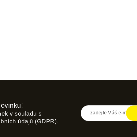
novinku!
inek v souladu s
obních údajů (GDPR).