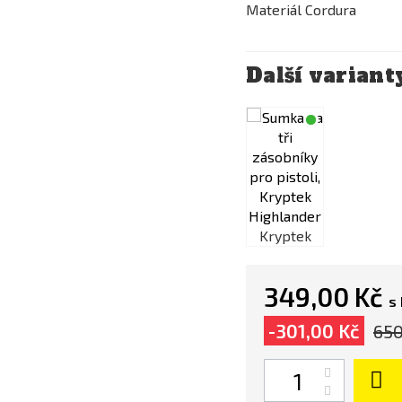
Materiál Cordura
Další variant
Kryptek
Kryptek
349,00 Kč
s
-301,00 Kč
650
Počet
Kryptek