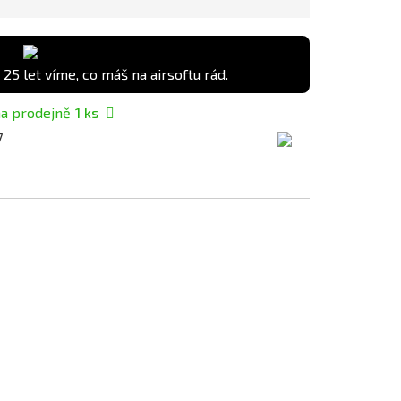
 25 let víme, co máš na airsoftu rád.
a prodejně
1
ks
7