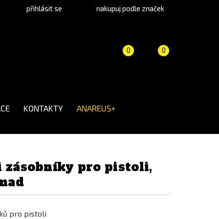
přihlásit se
nakupuj podle značek
Porovnání
Košík
(prázdný)
0
0
produktů
CE
KONTAKTY
ANAREUS+
 zásobníky pro pistoli,
mad
ů pro pistoli