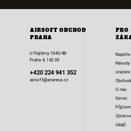
AIRSOFT OBCHOD
PRO
PRAHA
ZÁK
U Pejřárny 1043/4B
Napište
Praha 4, 142 00
Návody 
+420 224 941 352
stažení
airsoft@anareus.cz
Obchodn
O nás
Servis
Půjčovn
Zpracov
údajů