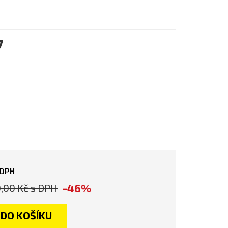
y
 DPH
-46%
,00 Kč
s DPH
DO KOŠÍKU