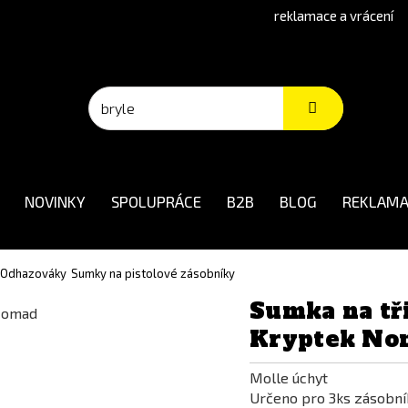
reklamace a vrácení
NOVINKY
SPOLUPRÁCE
B2B
BLOG
REKLAMA
 Odhazováky
Sumky na pistolové zásobníky
Sumka na tři
Kryptek No
Molle úchyt
Určeno pro 3ks zásobník