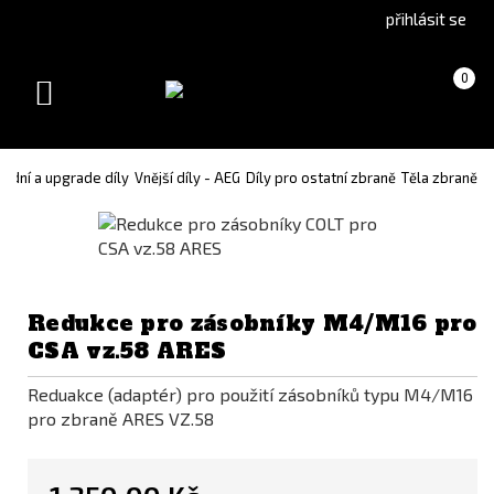
Go
Go
přihlásit se
to
to
English
Slovenčina
Košík
(prázdný)
0
version
(Slovak)
Toggle
version
navigation
adní a upgrade díly
Vnější díly - AEG
Díly pro ostatní zbraně
Těla zbraně
Redukce pro zásobníky M4/M16 pro
CSA vz.58 ARES
Reduakce (adaptér) pro použití zásobníků typu M4/M16
pro zbraně ARES VZ.58