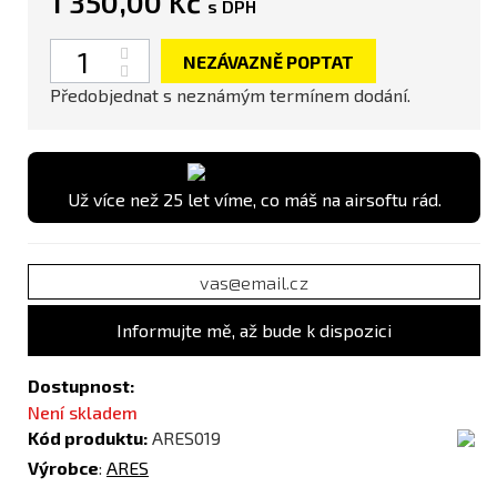
1 350,00 Kč
s DPH
Počet
NEZÁVAZNĚ POPTAT
Předobjednat s neznámým termínem dodání.
Už více než 25 let víme, co máš na airsoftu rád.
Informujte mě, až bude k dispozici
Dostupnost:
Není skladem
Kód produktu:
ARES019
Výrobce
:
ARES