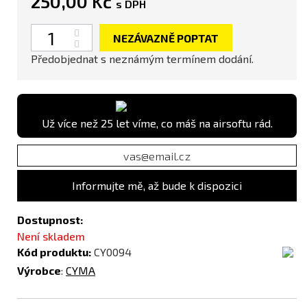
250,00 Kč
s DPH
Počet
NEZÁVAZNĚ POPTAT
Předobjednat s neznámým termínem dodání.
Už více než 25 let víme, co máš na airsoftu rád.
Informujte mě, až bude k dispozici
Dostupnost:
Není skladem
Kód produktu:
CY0094
Výrobce
:
CYMA