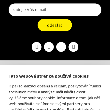
odeslat
Facebook
YouTube
Vimeo
Instagram
AIRSOFT OBCHOD PRAHA
Tato webová stránka používá cookies
K personalizaci obsahu a reklam, poskytování funkcí
PRO ZÁKAZNÍKY
sociálních médií a analýze naší návštěvnosti
využíváme soubory cookie. Informace o tom, jak náš
MŮJ ÚČET
web používáte, sdílíme se svými partnery pro
sociální média, inzerci a analýzy. Partneři tyto údaje