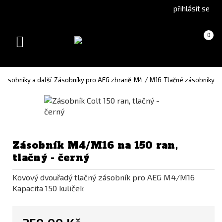
Go
Go
přihlásit se
to
to
English
Slovenčina
Košík
(prázdný)
0
version
(Slovak)
Toggle
version
navigation
Zásobníky a další
Zásobníky pro AEG zbraně
M4 / M16
Tlačné zásobníky
Zásobník M4/M16 na 150 ran,
tlačný - černý
Kovový dvouřadý tlačný zásobník pro AEG M4/M16
Kapacita 150 kuliček