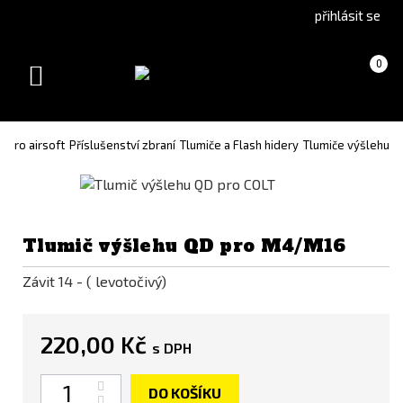
Go
Go
přihlásit se
to
to
English
Slovenčina
Košík
(prázdný)
0
version
(Slovak)
Toggle
version
navigation
 pro airsoft
Příslušenství zbraní
Tlumiče a Flash hidery
Tlumiče výšlehu
Tlumič výšlehu QD pro M4/M16
Závit 14 - ( levotočivý)
220,00 Kč
s DPH
Počet
DO KOŠÍKU