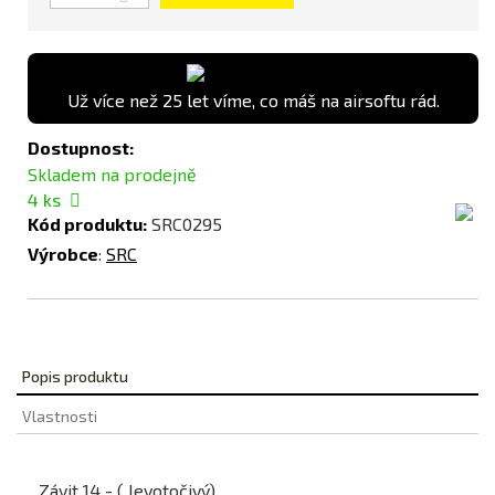
Už více než 25 let víme, co máš na airsoftu rád.
Dostupnost:
Skladem na prodejně
4
ks
Kód produktu:
SRC0295
Výrobce
:
SRC
Popis produktu
Vlastnosti
Závit 14 - ( levotočivý)