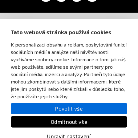
AIRSOFT OBCHOD PRAHA
Tato webová stránka používá cookies
K personalizaci obsahu a reklam, poskytování funkcí
PRO ZÁKAZNÍKY
sociálních médií a analýze naší návštěvnosti
využíváme soubory cookie. Informace o tom, jak náš
MŮJ ÚČET
web používáte, sdílíme se svými partnery pro
sociální média, inzerci a analýzy. Partneři tyto údaje
mohou zkombinovat s dalšími informacemi, které
ONLINE PLATEBNÍ BRÁNA
jste jim poskytli nebo které získali v důsledku toho,
že používáte jejich služby.
Povolit vše
Odmítnout vše
Upravit nastavení