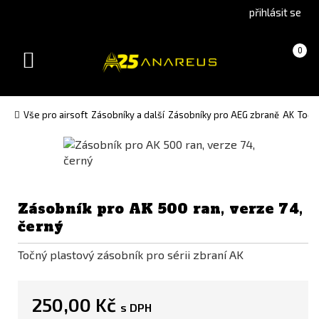
Go
Go
přihlásit se
to
to
English
Slovenčina
Košík
(prázdný)
0
version
(Slovak)
Toggle
version
navigation
Vše pro airsoft
Zásobníky a další
Zásobníky pro AEG zbraně
AK
Točn
Zásobník pro AK 500 ran, verze 74,
černý
Točný plastový zásobník pro sérii zbraní AK
250,00 Kč
s DPH