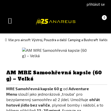
Go
Go
přihlásit se
to
to
English
Slovenčina
Košík
(prázdný)
0
version
(Slovak)
Toggle
version
navigation
Vše pro airsoft
Výstroj, Pouzdra a další
Camping a Bushcraft
Vařiče 
AM MRE Samoohřevná kapsle (60
g) – Velká
MRE Samohřevná kapsle 60 g
od
Adventure
Menu
slouží jako jednorázová „trouba“ pro
bezplamenný samoohřev až 2 jídel. Umožňuje
ohřát
hotové jídlo bez vařiče
, plynové bomby i nádobí, a to
během přibližně
12–20 minut
. Funguje na