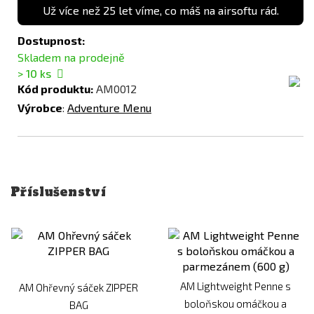
Už více než 25 let víme, co máš na airsoftu rád.
Dostupnost:
Skladem na prodejně
> 10
ks
Kód produktu:
AM0012
Výrobce
:
Adventure Menu
Příslušenství
AM Lightweight Penne s
AM Ohřevný sáček ZIPPER
boloňskou omáčkou a
BAG