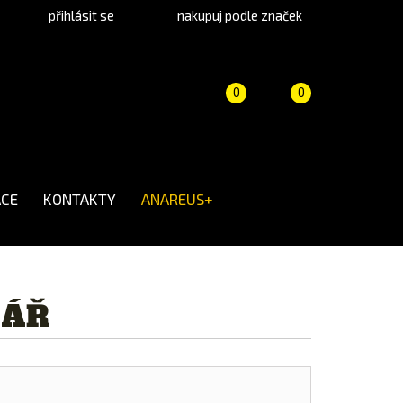
přihlásit se
nakupuj podle značek
Porovnání
Košík
(prázdný)
0
0
produktů
CE
KONTAKTY
ANAREUS+
LÁŘ