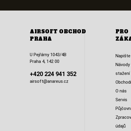
AIRSOFT OBCHOD
PRO
PRAHA
ZÁK
U Pejřárny 1043/4B
Napište
Praha 4, 142 00
Návody 
+420 224 941 352
stažení
airsoft@anareus.cz
Obchodn
O nás
Servis
Půjčovn
Zpracov
údajů