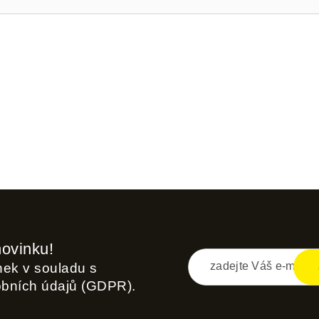
novinku!
inek v souladu s
obních údajů (GDPR).