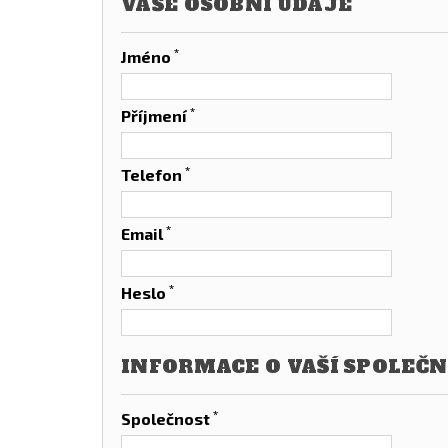
VAŠE OSOBNÍ ÚDAJE
*
Jméno
*
Příjmení
*
Telefon
*
Email
*
Heslo
INFORMACE O VAŠÍ SPOLEČN
*
Společnost