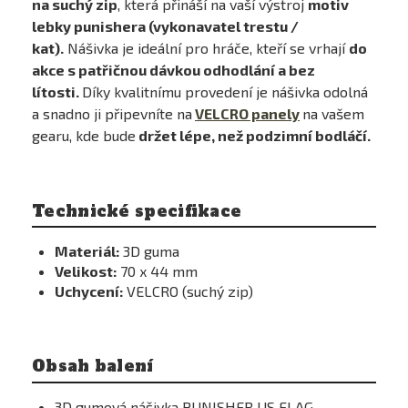
na suchý zip
, která přináší na vaší výstroj
motiv
lebky punishera (vykonavatel trestu /
kat).
Nášivka je ideální pro hráče, kteří se vrhají
do
akce s patřičnou dávkou odhodlání a bez
lítosti.
Díky kvalitnímu provedení je nášivka odolná
a snadno ji připevníte na
VELCRO panely
na vašem
gearu, kde bude
držet lépe, než podzimní bodláčí.
Technické specifikace
Materiál:
3D guma
Velikost:
70 x 44 mm
Uchycení:
VELCRO (suchý zip)
Obsah balení
3D gumová nášivka PUNISHER US FLAG