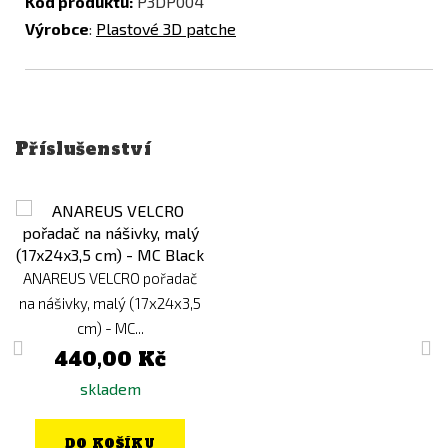
Kód produktu:
P3DP004
Výrobce
:
Plastové 3D patche
Příslušenství
ANAREUS VELCRO pořadač
na nášivky, malý (17x24x3,5
cm) - MC...
440,00 Kč
skladem
DO KOŠÍKU