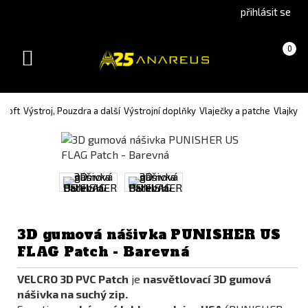
Go
Go
přihlásit se
to
to
English
Slovenčina
Košík
(prázdný)
0
version
(Slovak)
Toggle
version
navigation
rsoft
Výstroj, Pouzdra a další
Výstrojní doplňky
Vlaječky a patche
Vlajky
3D gumová nášivka PUNISHER US
FLAG Patch - Barevná
VELCRO 3D PVC Patch
je
nasvětlovací 3D gumová
nášivka na suchý zip.