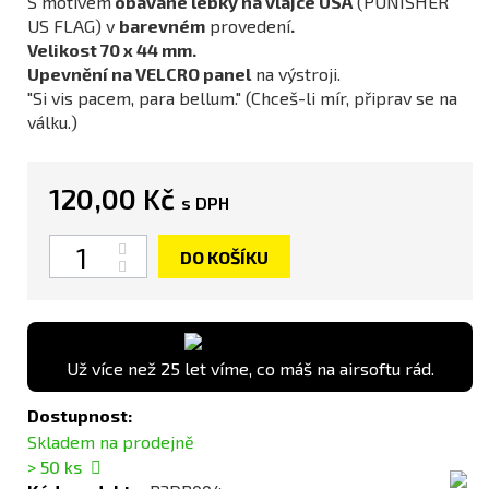
S motivem
obávané lebky na vlajce USA
(PUNISHER
US FLAG) v
barevném
provedení
.
Velikost 70 x 44 mm.
Upevnění na VELCRO panel
na výstroji.
"Si vis pacem, para bellum."
(Chceš-li mír, připrav se na
válku.)
120,00 Kč
s DPH
Počet
DO KOŠÍKU
Už více než 25 let víme, co máš na airsoftu rád.
Dostupnost:
Skladem na prodejně
> 50
ks