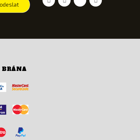
odeslat
Í BRÁNA