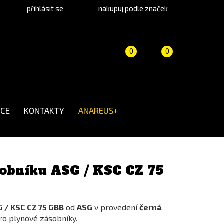
přihlásit se
nakupuj podle značek
Porovnání
Košík
(prázdný)
0
0
produktů
CE
KONTAKTY
ANAREUS+
sobníku ASG / KSC CZ 75
 / KSC CZ 75 GBB
od
ASG
v provedení
černá
.
pro plynové zásobníky.