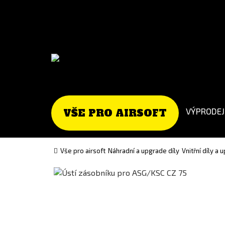
Go
Go
to
to
English
Slovenčina
version
(Slovak)
version
VÝPRODEJ
VŠE PRO AIRSOFT
Vše pro airsoft
Náhradní a upgrade díly
Vnitřní díly a