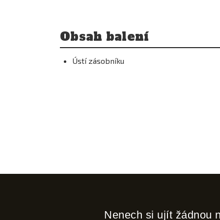
Obsah balení
Ústí zásobníku
Nenech si ujít žádnou 