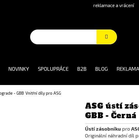
reklamace a vrácení
NOVINKY
SPOLUPRÁCE
B2B
BLOG
REKLAMA
 upgrade - GBB
Vnitřní díly pro ASG
ASG ústí zá
GBB - Černá
Ústí zásobníku
pro
ASG
Originální náhradní díl 