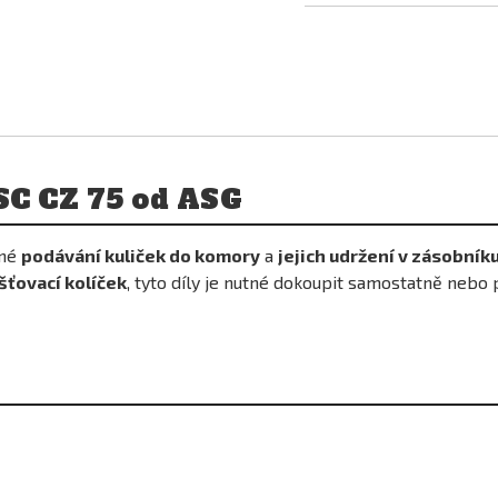
SC CZ 75 od ASG
vné
podávání kuliček do komory
a
jejich udržení v zásobník
išťovací kolíček
, tyto díly je nutné dokoupit samostatně nebo 