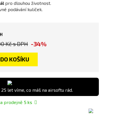
ál
pro dlouhou životnost.
né podávání kuliček.
PH
-34%
00 Kč
s DPH
DO KOŠÍKU
 25 let víme, co máš na airsoftu rád.
a prodejně
5
ks