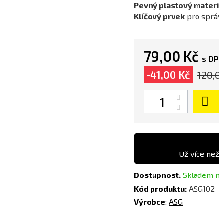
Pevný plastový materi
Klíčový prvek
pro správ
79,00 Kč
s D
-41,00 Kč
120,
Počet
Už více než
Dostupnost:
Skladem n
Kód produktu:
ASG102
Výrobce
:
ASG