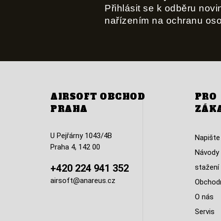
Přihlásit se k odběru nov
nařízením na ochranu os
AIRSOFT OBCHOD
PRO
PRAHA
ZÁK
U Pejřárny 1043/4B
Napište
Praha 4, 142 00
Návody 
+420 224 941 352
stažení
airsoft@anareus.cz
Obchodn
O nás
Servis