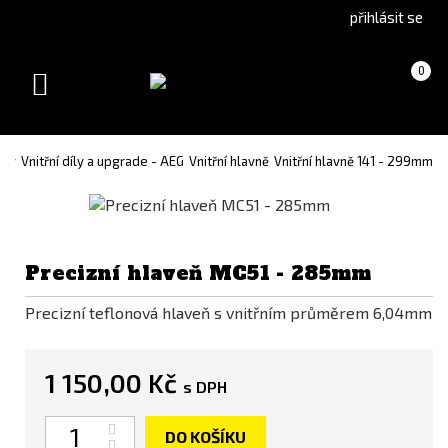
Go
Go
přihlásit se
to
to
English
Slovenčina
Košík
(prázdný)
0
version
(Slovak)
Toggle
version
navigation
íly
Vnitřní díly a upgrade - AEG
Vnitřní hlavně
Vnitřní hlavně 141 - 299mm
Precizní hlaveň MC51 - 285mm
Precizní teflonová hlaveň s vnitřním průměrem 6,04mm
1 150,00 Kč
s DPH
Počet
DO KOŠÍKU