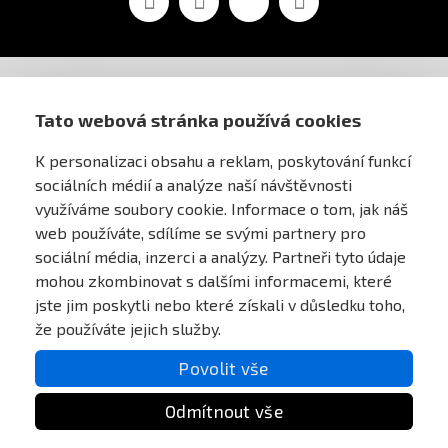
AIRSOFT OBCHOD PRAHA
Tato webová stránka používá cookies
K personalizaci obsahu a reklam, poskytování funkcí
PRO ZÁKAZNÍKY
sociálních médií a analýze naší návštěvnosti
využíváme soubory cookie. Informace o tom, jak náš
MŮJ ÚČET
web používáte, sdílíme se svými partnery pro
sociální média, inzerci a analýzy. Partneři tyto údaje
mohou zkombinovat s dalšími informacemi, které
ONLINE PLATEBNÍ BRÁNA
jste jim poskytli nebo které získali v důsledku toho,
že používáte jejich služby.
Povolit vše
Odmítnout vše