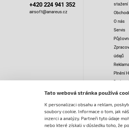
+420 224 941 352
stažení
airsoft@anareus.cz
Obchodn
O nás
Servis
Půjčovn
Zpracov
údajů
Reklama
Plnění H
Do kter
doruču
Tato webová stránka používá coo
PastPa
K personalizaci obsahu a reklam, poskyto
Mapa st
soubory cookie. Informace o tom, jak náš
inzerci a analýzy. Partneři tyto údaje m
nebo které získali v důsledku toho, že po