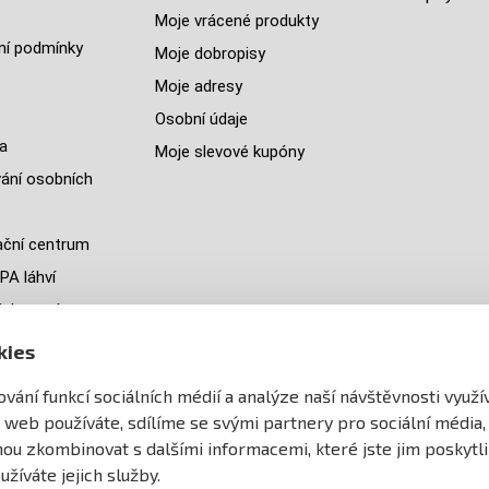
Moje vrácené produkty
í podmínky
Moje dobropisy
Moje adresy
Osobní údaje
a
Moje slevové kupóny
ání osobních
ční centrum
PA láhví
ých zemí
jeme
kies
y
vání funkcí sociálních médií a analýze naší návštěvnosti využ
ránek
 web používáte, sdílíme se svými partnery pro sociální média,
ohou zkombinovat s dalšími informacemi, které jste jim poskytli
užíváte jejich služby.