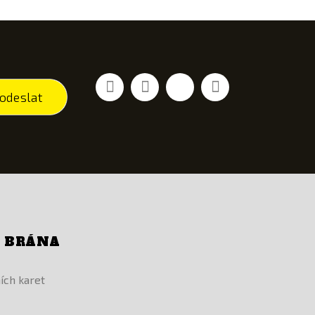
Facebook
YouTube
Vimeo
Instagram
odeslat
Í BRÁNA