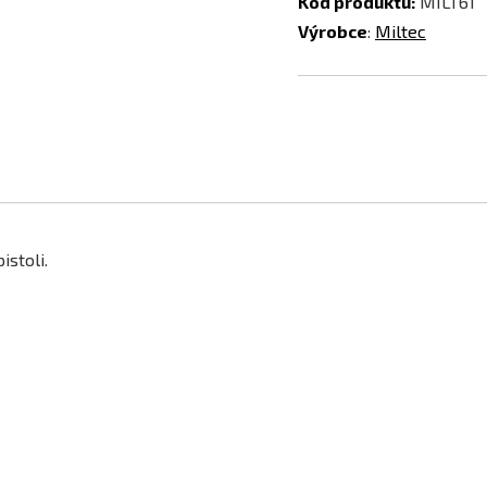
Kód produktu:
MILT61
Výrobce
:
Miltec
istoli.