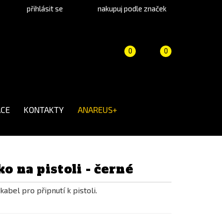
přihlásit se
nakupuj podle značek
Porovnání
Košík
(prázdný)
0
0
produktů
CE
KONTAKTY
ANAREUS+
ko na pistoli - černé
abel pro připnutí k pistoli.