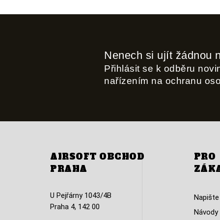
Nenech si ujít žádnou 
Přihlásit se k odběru nov
nařízením na ochranu os
AIRSOFT OBCHOD
PRO
PRAHA
ZÁK
U Pejřárny 1043/4B
Napište
Praha 4, 142 00
Návody 