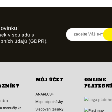
novinku!
inek v souladu s
obních údajů (GDPR).
MŮJ ÚČET
ONLINE
AZNÍKY
PLATEBN
ANAREUS+
 nám
Moje objednávky
a manuály ke
Sledování zásilky