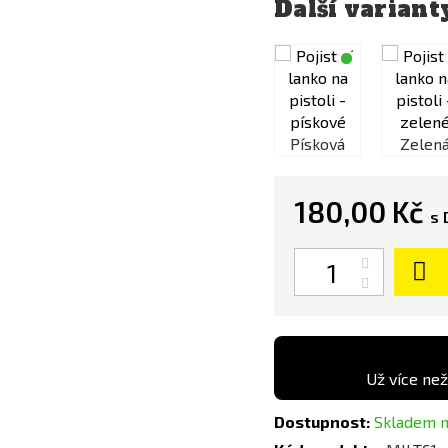
Další variant
Písková
Zelená
Písková
Zelen
180,00 Kč
s 
Počet
Už více než
Dostupnost:
Skladem n