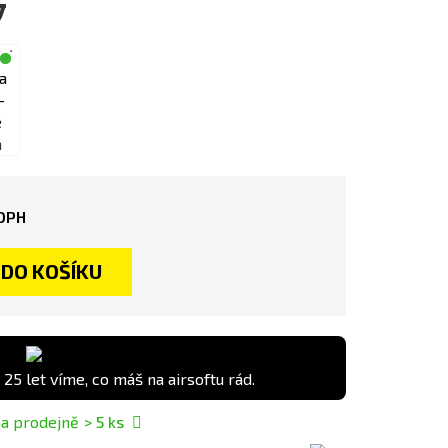
y
á
Písková
Zelená
DPH
DO KOŠÍKU
 25 let víme, co máš na airsoftu rád.
a prodejně
> 5
ks