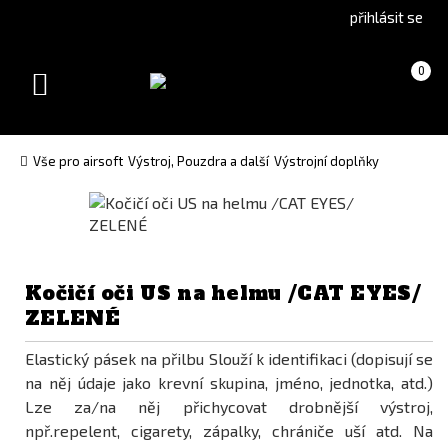
Go
Go
přihlásit se
to
to
English
Slovenčina
Košík
(prázdný)
0
version
(Slovak)
Toggle
version
navigation
Vše pro airsoft
Výstroj, Pouzdra a další
Výstrojní doplňky
Kočičí oči US na helmu /CAT EYES/
ZELENÉ
Elastický pásek na přilbu Slouží k identifikaci (dopisují se
na něj údaje jako krevní skupina, jméno, jednotka, atd.)
Lze za/na něj přichycovat drobnější výstroj,
npř.repelent, cigarety, zápalky, chrániče uší atd. Na