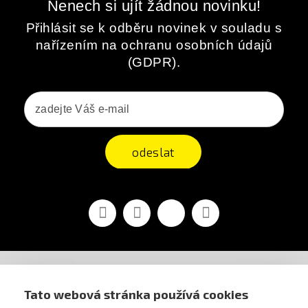
Nenech si ujít žádnou novinku!
Přihlásit se k odběru novinek v souladu s
nařízením na ochranu osobních údajů
(GDPR).
odeslat
Facebook
YouTube
Vimeo
Instagram
AIRSOFT OBCHOD PRAHA
Tato webová stránka používá cookies