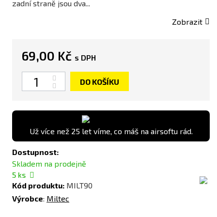
zadní straně jsou dva...
Zobrazit
69,00 Kč
s DPH
Počet
DO KOŠÍKU
Už více než 25 let víme, co máš na airsoftu rád.
Dostupnost:
Skladem na prodejně
5
ks
Kód produktu:
MILT90
Výrobce
:
Miltec