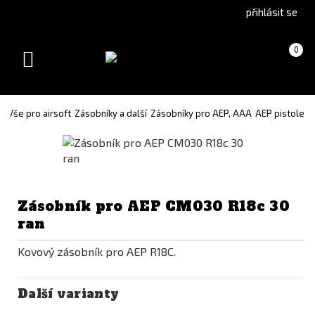
Go
Go
přihlásit se
to
to
English
Slovenčina
Košík
(prázdný)
0
version
(Slovak)
Toggle
version
navigation
Vše pro airsoft
Zásobníky a další
Zásobníky pro AEP, AAA
AEP pistole
Zásobník pro AEP CM030 R18c 30
ran
Kovový zásobník pro AEP R18C.
Další varianty