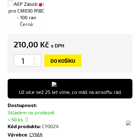
Černá
210,00 Kč
s DPH
Počet
DO KOŠÍKU
Už více než 25 let víme, co máš na airsoftu rád.
Dostupnost:
Skladem na prodejně
> 50
ks
Kód produktu:
CY0024
Výrobce
:
CYMA