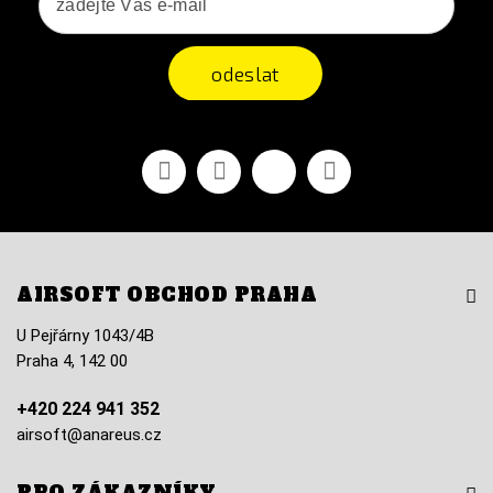
odeslat
Facebook
YouTube
Vimeo
Instagram
AIRSOFT OBCHOD PRAHA
U Pejřárny 1043/4B
Praha 4, 142 00
+420 224 941 352
airsoft@anareus.cz