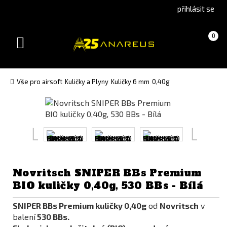
Go
Go
přihlásit se
to
to
English
Slovenčina
Košík
(prázdný)
0
version
(Slovak)
Toggle
version
navigation
Vše pro airsoft
Kuličky a Plyny
Kuličky 6 mm
0,40g
Novritsch SNIPER BBs Premium
BIO kuličky 0,40g, 530 BBs - Bílá
SNIPER BBs Premium kuličky 0,40g
od
Novritsch
v
balení
530 BBs.