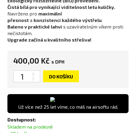
Ekologicky rozložitelné (BIO) provedení.
Čistá bílá pro vynikající viditelnost letu kuličky.
Navrženo pro
maximální
přesnost
a
konzistenci každého výstřelu
.
Baleno v praktické lahvi
s uzavíratelným víkem proti
nečistotám.
Upgrade začíná u kvalitního střeliva!
400,00 Kč
s DPH
Počet
DO KOŠÍKU
Už více než 25 let víme, co máš na airsoftu rád.
Dostupnost:
Skladem na prodejně