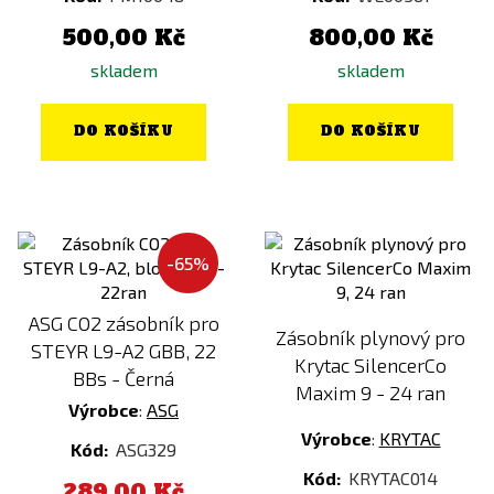
500,00 Kč
800,00 Kč
skladem
skladem
DO KOŠÍKU
DO KOŠÍKU
-65%
ASG CO2 zásobník pro
Zásobník plynový pro
STEYR L9-A2 GBB, 22
Krytac SilencerCo
BBs - Černá
Maxim 9 - 24 ran
Výrobce
:
ASG
Výrobce
:
KRYTAC
Kód:
ASG329
Kód:
KRYTAC014
289,00 Kč