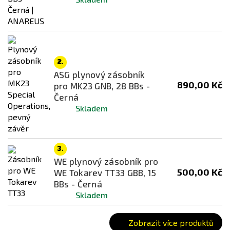
Tokyo Marui
WE
Cena
2.
ASG plynový zásobník
156
Kč
1397
Kč
890,00 Kč
pro MK23 GNB, 28 BBs -
Černá
Dostupnost
Skladem
skladem
na cestě
3.
není skladem
WE plynový zásobník pro
500,00 Kč
WE Tokarev TT33 GBB, 15
Barva
BBs - Černá
Skladem
Černá
Modrá
Zobrazit více produktů