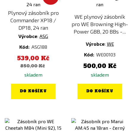
Plynový zásobník pro
WE plynový zásobník
Commander XP18 /
pro WE Browning High-
DP18, 24 ran
Power GBB, 20 BBs -...
Výrobce
:
ASG
Výrobce
:
WE
Kód:
ASG188
Kód:
WE00103
539,00 Kč
500,00 Kč
850,00 Kč
skladem
skladem
DO KOŠÍKU
DO KOŠÍKU