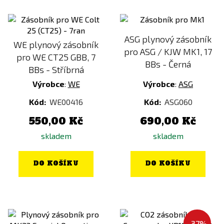
ASG plynový zásobník
WE plynový zásobník
pro ASG / KJW MK1, 17
pro WE CT25 GBB, 7
BBs - Černá
BBs - Stříbrná
Výrobce
:
WE
Výrobce
:
ASG
Kód:
WE00416
Kód:
ASG060
550,00 Kč
690,00 Kč
skladem
skladem
DO KOŠÍKU
DO KOŠÍKU
-37%