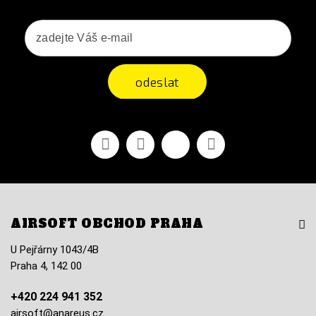
odeslat
Facebook
YouTube
Vimeo
Instagram
AIRSOFT OBCHOD PRAHA
U Pejřárny 1043/4B
Praha 4, 142 00
+420 224 941 352
airsoft@anareus.cz