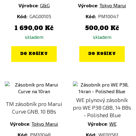
Výrobce
:
G&G
Výrobce
:
Tokyo Marui
Kód:
GAG00105
Kód:
PM10047
1 690,00 Kč
500,00 Kč
skladem
skladem
DO KOŠÍKU
DO KOŠÍKU
WE plynový zásobník
TM zásobník pro Marui
pro WE P38 GBB, 14 BBs
Curve GNB, 10 BBs
- Polished Blue
Výrobce
:
Tokyo Marui
Výrobce
:
WE
Kód:
PM10048
Kód:
WE00561