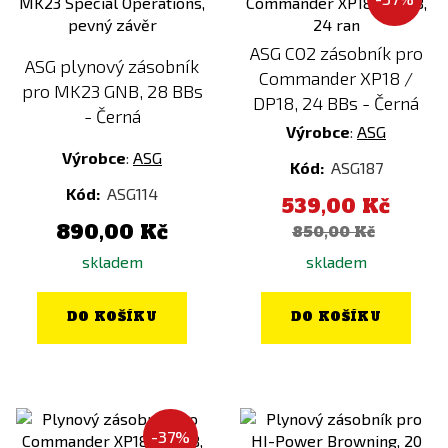
ASG CO2 zásobník pro
ASG plynový zásobník
Commander XP18 /
pro MK23 GNB, 28 BBs
DP18, 24 BBs - Černá
- Černá
Výrobce
:
ASG
Výrobce
:
ASG
Kód:
ASG187
Kód:
ASG114
539,00 Kč
890,00 Kč
850,00 Kč
skladem
skladem
DO KOŠÍKU
DO KOŠÍKU
-37%