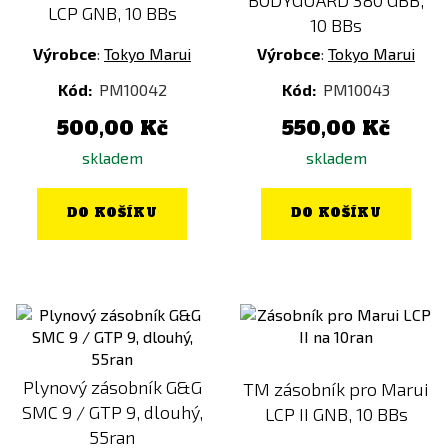
BODYGUARD 380 GBB,
LCP GNB, 10 BBs
10 BBs
Výrobce
:
Tokyo Marui
Výrobce
:
Tokyo Marui
Kód:
PM10042
Kód:
PM10043
500,00 Kč
550,00 Kč
skladem
skladem
DO KOŠÍKU
DO KOŠÍKU
Plynový zásobník G&G
TM zásobník pro Marui
SMC 9 / GTP 9, dlouhý,
LCP II GNB, 10 BBs
55ran