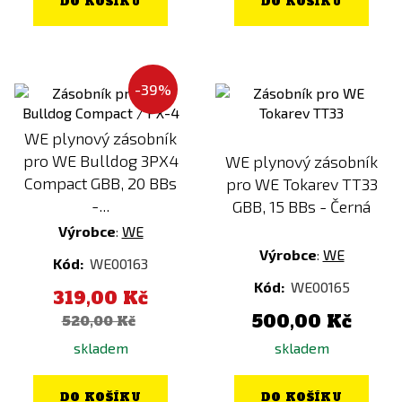
DO KOŠÍKU
DO KOŠÍKU
-39%
WE plynový zásobník
pro WE Bulldog 3PX4
WE plynový zásobník
Compact GBB, 20 BBs
pro WE Tokarev TT33
-...
GBB, 15 BBs - Černá
Výrobce
:
WE
Výrobce
:
WE
Kód:
WE00163
Kód:
WE00165
319,00 Kč
500,00 Kč
520,00 Kč
skladem
skladem
DO KOŠÍKU
DO KOŠÍKU