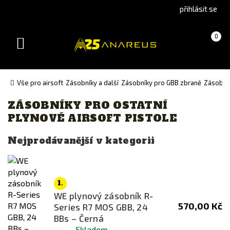
Go
Go
přihlásit se
to
to
English
Slovenčina
Košík
(prázdný)
0
version
(Slovak)
Toggle
version
navigation
Vše pro airsoft
Zásobníky a další
Zásobníky pro GBB zbraně
Zásobník
ZÁSOBNÍKY PRO OSTATNÍ
Výrobce
PLYNOVÉ AIRSOFT PISTOLE
ASG
Nejprodávanější v kategorii
G&G
KRYTAC
KSC
1.
Lambda Defence
WE plynový zásobník R-
570,00 Kč
Series R7 MOS GBB, 24
Legends
BBs – Černá
Maruzen
Skladem