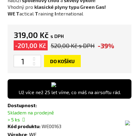
nabízí
spolehlivý chod
a
skvělý výkon!
Vhodný pro
klasické plyny typu Green Gas!
WE
T
actical
T
raining
I
nternational
319,00 Kč
s DPH
-39%
-201,00 Kč
520,00 Kč
s DPH
Počet
DO KOŠÍKU
Už více než 25 let víme, co máš na airsoftu rád.
Dostupnost:
Skladem na prodejně
> 5
ks
Kód produktu:
WE00163
Výrobce
:
WE