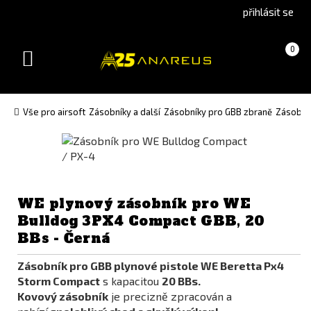
Go
Go
přihlásit se
to
to
English
Slovenčina
Košík
(prázdný)
0
version
(Slovak)
Toggle
version
navigation
Vše pro airsoft
Zásobníky a další
Zásobníky pro GBB zbraně
Zásobník
WE plynový zásobník pro WE
Bulldog 3PX4 Compact GBB, 20
BBs - Černá
Zásobník pro GBB plynové pistole WE
Beretta Px4
Storm Compact
s kapacitou
20 BBs.
Kovový zásobník
je precizně zpracován a