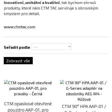
Barva
Inovativní, unikátní a kvalitní
, tak bychom shrnuli
produkty, které nám CTM TAC servíruje s obrovským
Černá
smyslem pro detail.
Černá / Kombinace
Červená
www.ctmtac.com
Chameleon (Electroplated)
Chrome (Electroplated)
Seřadit podle
Dark Earth (FDE)
Electroplated Rainbow
Zobrazit vše
Fialová
Gold (Electroplated)
Kombinace
Modrá
Cena
Oranžová
57
Kč
5447
Kč
CTM opaskové otevřené
Písková
CTM 90° HPA AAP-01 /
pouzdro AAP-01, pro
Růžová