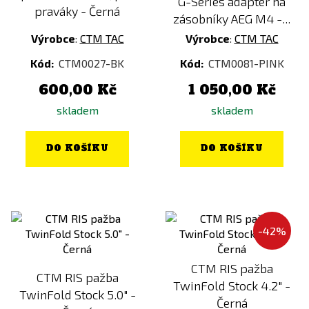
G-Series adaptér na
praváky - Černá
zásobníky AEG M4 -...
Šedá
Výrobce
:
CTM TAC
Výrobce
:
CTM TAC
Stříbrná
Kód:
CTM0027-BK
Kód:
CTM0081-PINK
Zelená
600,00 Kč
1 050,00 Kč
Zlatá
skladem
skladem
DO KOŠÍKU
DO KOŠÍKU
-42%
CTM RIS pažba
CTM RIS pažba
TwinFold Stock 4.2" -
TwinFold Stock 5.0" -
Černá