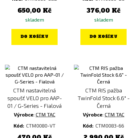
650,00 Kč
376,00 Kč
skladem
skladem
DO KOŠÍKU
DO KOŠÍKU
CTM nastavitelná
CTM RIS pažba
spoušť VELO pro AAP-
TwinFold Stock 6.6" -
01 / G-Series - Fialová
Černá
Výrobce
:
CTM TAC
Výrobce
:
CTM TAC
Kód:
CTM0080-VT
Kód:
CTM0083-66
470,00 Kč
2 990,00 Kč