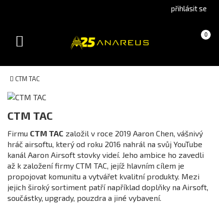
Go
Go
přihlásit se
to
to
English
Slovenčina
Košík
(prázdný)
0
version
(Slovak)
Toggle
version
navigation
CTM TAC
Kategorie
CTM TAC
Firmu
CTM TAC
založil v roce 2019 Aaron Chen, vášnivý
hráč airsoftu, který od roku 2016 nahrál na svůj YouTube
Dostupnost
kanál Aaron Airsoft stovky videí. Jeho ambice ho zavedli
skladem
až k založení firmy CTM TAC, jejíž hlavním cílem je
propojovat komunitu a vytvářet kvalitní produkty. Mezi
na cestě
jejich široký sortiment patří například doplňky na Airsoft,
není skladem
součástky, upgrady, pouzdra a jiné vybavení.