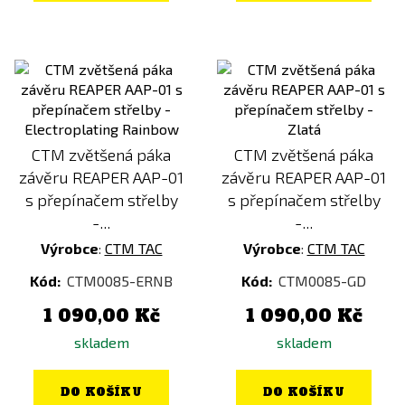
CTM zvětšená páka
CTM zvětšená páka
závěru REAPER AAP-01
závěru REAPER AAP-01
s přepínačem střelby
s přepínačem střelby
-...
-...
Výrobce
:
CTM TAC
Výrobce
:
CTM TAC
Kód:
CTM0085-ERNB
Kód:
CTM0085-GD
1 090,00 Kč
1 090,00 Kč
skladem
skladem
DO KOŠÍKU
DO KOŠÍKU