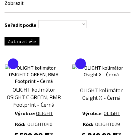
Zobrazit
Dark Earth (FDE)
Modrá
Seřadit podle
Písková
Zelená
Zobrazit vše
Cena
454
Kč
7017
Kč
OLIGHT kolimátor
OLIGHT kolimátor
OSIGHT C GREEN, RMR
Osight X - Černá
Footprint - Černá
Výrobce
:
OLIGHT
Výrobce
:
OLIGHT
Kód:
OLIGHT040
Kód:
OLIGHT029