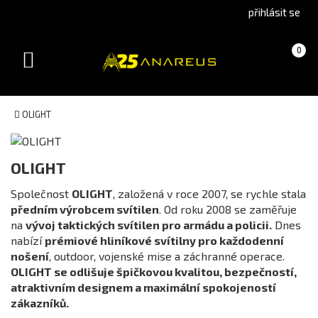
Go
Go
přihlásit se
to
to
English
Slovenčina
Košík
(prázdný)
0
version
(Slovak)
Toggle
version
navigation
OLIGHT
Kategorie
OLIGHT
Společnost
OLIGHT
, založená v roce 2007, se rychle stala
předním výrobcem svítilen
. Od roku 2008 se zaměřuje
Dostupnost
na
vývoj taktických svítilen pro armádu a policii.
Dnes
skladem
nabízí
prémiové hliníkové svítilny pro každodenní
nošení
, outdoor, vojenské mise a záchranné operace.
není skladem
OLIGHT se odlišuje špičkovou kvalitou, bezpečností,
atraktivním designem a maximální spokojeností
Barva
zákazníků.
Černá