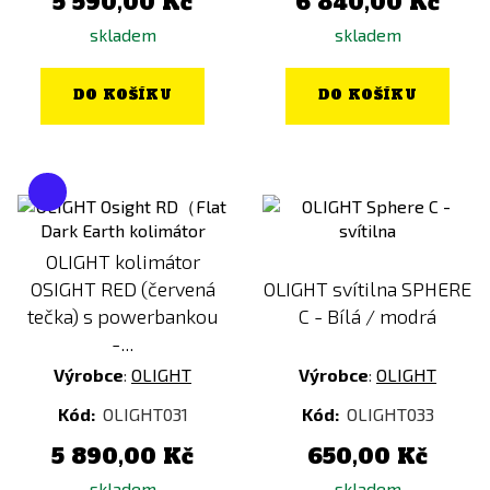
5 590,00 Kč
6 840,00 Kč
skladem
skladem
DO KOŠÍKU
DO KOŠÍKU
OLIGHT kolimátor
OSIGHT RED (červená
OLIGHT svítilna SPHERE
tečka) s powerbankou
C - Bílá / modrá
-...
Výrobce
:
OLIGHT
Výrobce
:
OLIGHT
Kód:
OLIGHT031
Kód:
OLIGHT033
5 890,00 Kč
650,00 Kč
skladem
skladem