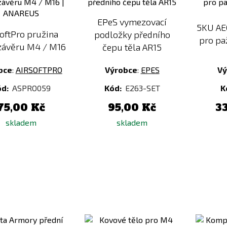
porovnání
porovnání
EPeS vymezovací
5KU AE
softPro pružina
podložky předního
pro pa
závěru M4 / M16
čepu těla AR15
bce
:
AIRSOFTPRO
Výrobce
:
EPES
Vý
ód:
ASPRO059
Kód:
E263-SET
K
75,00 Kč
95,00 Kč
3
skladem
skladem
Přidat
Přidat
k
k