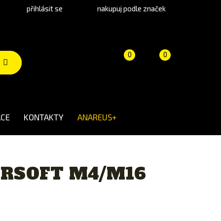
přihlásit se
nakupuj podle značek
Porovnání
Košík
(prázdný)
0
0
produktů
CE
KONTAKTY
ANAREUS+
IRSOFT M4/M16