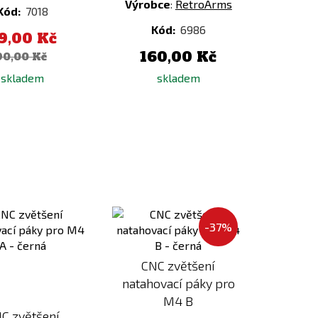
Výrobce
:
RetroArms
Kód:
7018
Kód:
6986
9,00 Kč
160,00 Kč
90,00 Kč
skladem
skladem
Přidat
Přidat
k
k
-37%
porovnání
porovnání
CNC zvětšení
natahovací páky pro
M4 B
C zvětšení