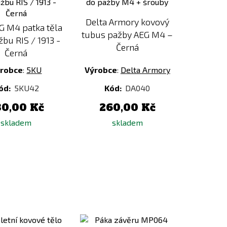
porovnání
porovnání
Delta Armory kovový
G M4 patka těla
tubus pažby AEG M4 –
žbu RIS / 1913 -
Černá
Černá
robce
:
5KU
Výrobce
:
Delta Armory
ód:
5KU42
Kód:
DA040
30,00 Kč
260,00 Kč
skladem
skladem
Přidat
Přidat
k
k