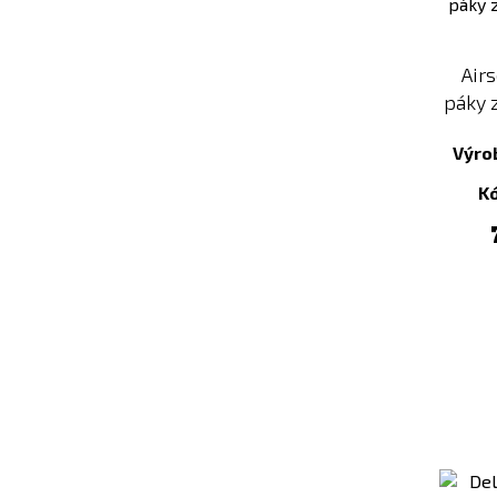
Air
páky 
Výro
K