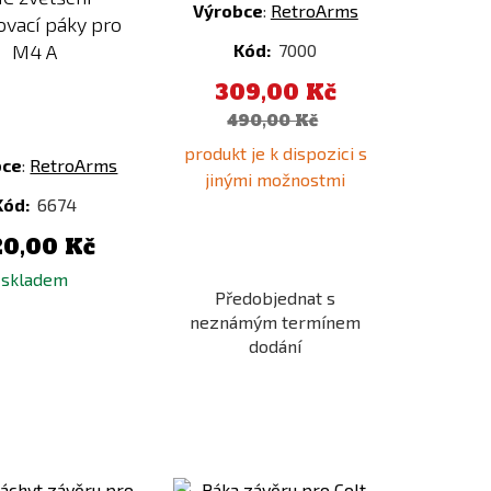
Výrobce
:
RetroArms
ovací páky pro
M4 A
Kód:
7000
309,00 Kč
490,00 Kč
produkt je k dispozici s
bce
:
RetroArms
jinými možnostmi
Kód:
6674
20,00 Kč
skladem
Předobjednat s
neznámým termínem
dodání
Přidat
Přidat
k
k