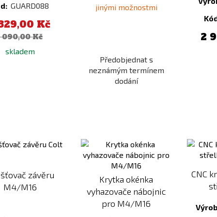
Výro
d:
GUARD088
jinými možnostmi
Kó
 829,00 Kč
2 
 090,00 Kč
skladem
Předobjednat s
neznámým termínem
dodání
Přidat
Přidat
k
k
porovnání
porovnání
CNC kr
išťovač závěru
Krytka okénka
st
M4/M16
vyhazovače nábojnic
pro M4/M16
Výro