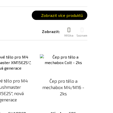
Zobrazit více produktů
Zobrazit:
Mřížka
Seznam
Přidat
Přidat
k
k
porovnání
porovnání
é tělo pro M4
Čep pro tělo a
ushmaster
mechabox M4/M16 -
5E2S", nová
2ks
generace