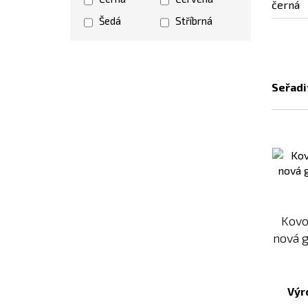
Šedá
Stříbrná
Seřadi
Kovo
nová g
Výr