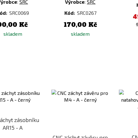
Výrobce
:
SRC
Výrobce
:
SRC
ód:
SRC0069
Kód:
SRC0267
4
90,00 Kč
170,00 Kč
skladem
skladem
Přidat
Přidat
k
k
porovnání
porovnání
áchyt zásobníku
AR15 - A
CN
CNC záchyt závěru pro