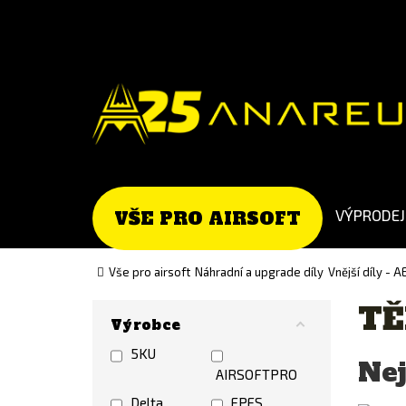
Go
Go
to
to
English
Slovenčina
version
(Slovak)
version
VÝPRODEJ
VŠE PRO AIRSOFT
Vše pro airsoft
Náhradní a upgrade díly
Vnější díly - A
TĚ
Výrobce
5KU
Nej
AIRSOFTPRO
Delta
EPES