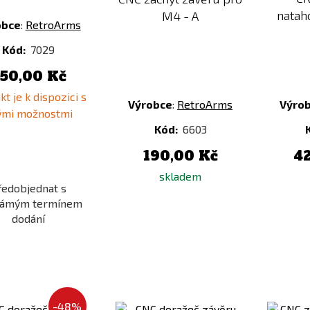
natah
M4 - A
obce
:
RetroArms
Kód:
7029
50,00 Kč
t je k dispozici s
Výrobce
:
RetroArms
Výro
nými možnostmi
Kód:
6603
190,00 Kč
4
skladem
ředobjednat s
ámým termínem
dodání
Přidat
Přidat
-48%
k
k