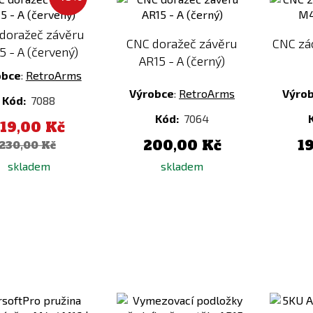
porovnání
porovnání
doražeč závěru
CNC doražeč závěru
CNC zá
5 - A (červený)
AR15 - A (černý)
obce
:
RetroArms
Výrobce
:
RetroArms
Výro
Kód:
7088
Kód:
7064
119,00 Kč
200,00 Kč
1
230,00 Kč
skladem
skladem
Přidat
Přidat
k
k