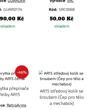
bce
:
GUARDER
Výrobce
:
SRC
d:
GUARD174
Kód:
SRC0068
990,00 Kč
50,00 Kč
skladem
skladem
Přidat
Přidat
-46%
k
k
porovnání
porovnání
ytka přepínače
AR15 středový kolík se
řelby AR15
šroubem (Čep pro tělo
a mechabox)
bce
:
RetroArms