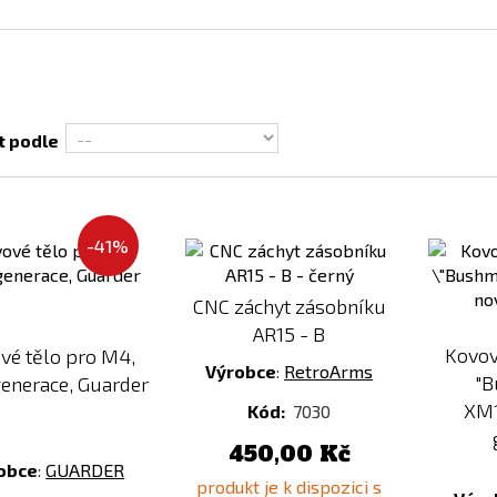
t podle
Přidat
Přidat
-41%
k
k
porovnání
porovnání
CNC záchyt zásobníku
AR15 - B
Kovov
vé tělo pro M4,
Výrobce
:
RetroArms
"B
enerace, Guarder
XM1
Kód:
7030
450,00 Kč
obce
:
GUARDER
produkt je k dispozici s