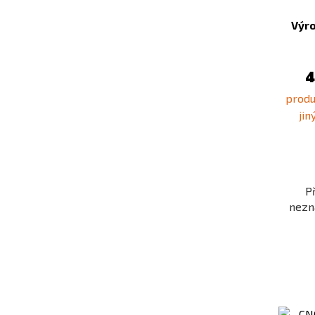
Výr
4
produk
ji
P
nezn