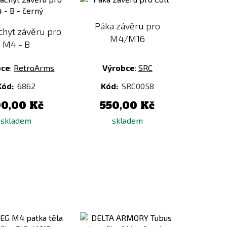
porovnání
porovnání
Páka závěru pro
chyt závěru pro
M4/M16
M4 - B
bce
:
RetroArms
Výrobce
:
SRC
Kód:
6862
Kód:
SRC0058
90,00 Kč
550,00 Kč
skladem
skladem
Přidat
Přidat
k
k