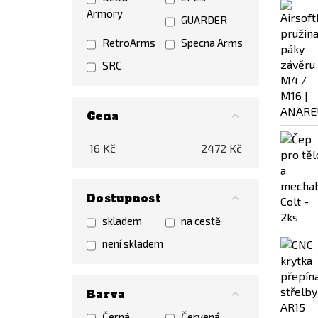
Armory
GUARDER
RetroArms
Specna Arms
SRC
Cena
16
Kč
2472
Kč
Dostupnost
skladem
na cestě
není skladem
Barva
Černá
Červená