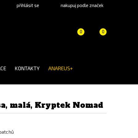
přihlásit se
nakupuj podle značek
Porovnání
Košík
(prázdný)
0
0
produktů
CE
KONTAKTY
ANAREUS+
a, malá, Kryptek Nomad
patchů