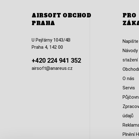
AIRSOFT OBCHOD
PRO
PRAHA
ZÁK
U Pejřárny 1043/4B
Napište
Praha 4, 142 00
Návody 
+420 224 941 352
stažení
airsoft@anareus.cz
Obchodn
O nás
Servis
Půjčovn
Zpracov
údajů
Reklama
Plnění H