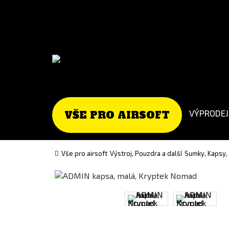
Go
Go
to
to
English
Slovenčina
version
(Slovak)
version
VÝPRODEJ
VŠE PRO AIRSOFT
Vše pro airsoft
Výstroj, Pouzdra a další
Sumky, Kapsy,