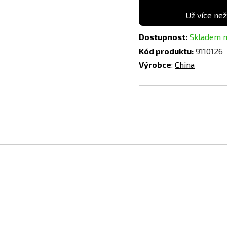
Už více než
Dostupnost:
Skladem n
Kód produktu:
9110126
Výrobce
:
China