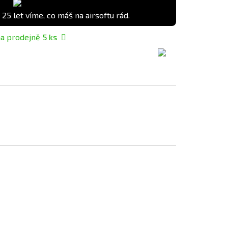
 25 let víme, co máš na airsoftu rád.
a prodejně
5
ks