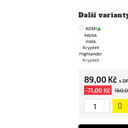
Další variant
Kryptek
Kryptek
89,00 Kč
s D
-71,00 Kč
160,
Kryptek
Počet