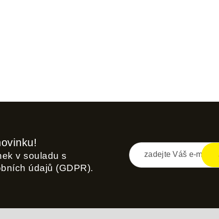
novinku!
inek v souladu s
obních údajů (GDPR).