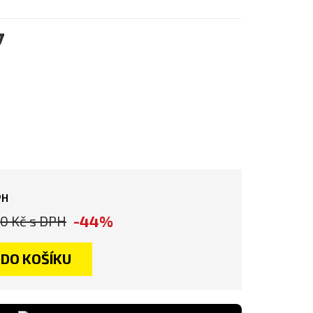
y
PH
-44%
00 Kč
s DPH
DO KOŠÍKU