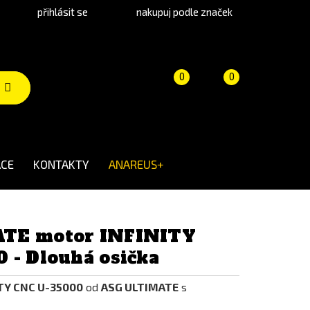
přihlásit se
nakupuj podle značek
Porovnání
Košík
(prázdný)
0
0
produktů
CE
KONTAKTY
ANAREUS+
TE motor INFINITY
 - Dlouhá osička
TY CNC U-35000
od
ASG ULTIMATE
s