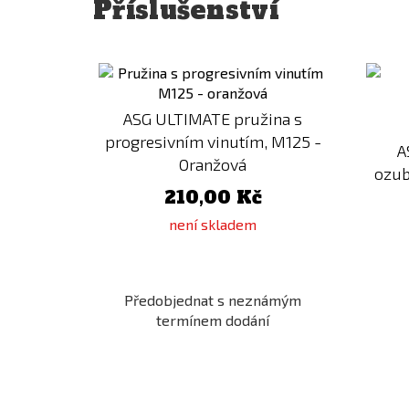
Příslušenství
Přidat
k
porovnání
ASG ULTIMATE pružina s
progresivním vinutím, M125 -
A
Oranžová
ozub
210,00 Kč
není skladem
Předobjednat s neznámým
termínem dodání