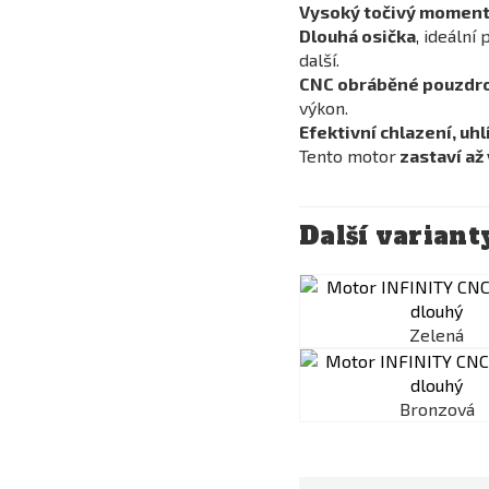
Vysoký točivý momen
Dlouhá osička
, ideální
další.
CNC obráběné pouzdro
výkon.
Efektivní chlazení, uh
Tento motor
zastaví až 
Další variant
Zelená
Bronzová