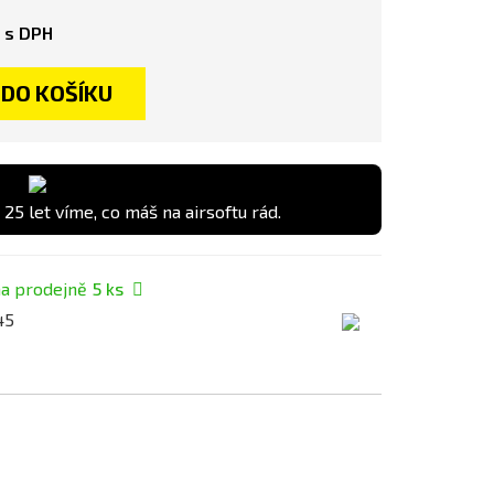
s DPH
DO KOŠÍKU
 25 let víme, co máš na airsoftu rád.
a prodejně
5
ks
45