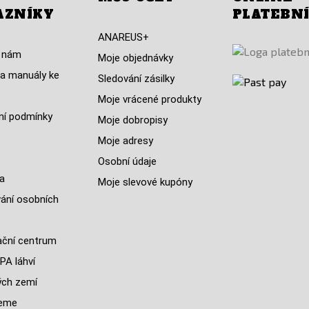
AZNÍKY
PLATEBN
ANAREUS+
 nám
Moje objednávky
a manuály ke
Sledování zásilky
Moje vrácené produkty
í podmínky
Moje dobropisy
Moje adresy
Osobní údaje
a
Moje slevové kupóny
ání osobních
ční centrum
PA láhví
ých zemí
jeme