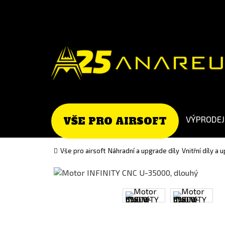
Go
Go
to
to
English
Slovenčina
version
(Slovak)
version
VÝPRODEJ
VŠE PRO AIRSOFT
Vše pro airsoft
Náhradní a upgrade díly
Vnitřní díly a