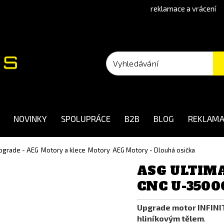
reklamace a vrácení
NOVINKY
SPOLUPRÁCE
B2B
BLOG
REKLAMA
 upgrade - AEG
Motory a klece
Motory
AEG Motory - Dlouhá osička
ASG ULTIMA
CNC U-35000
Upgrade motor INFINI
hliníkovým tělem
.