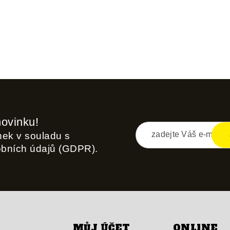
novinku!
inek v souladu s
obních údajů (GDPR).
MŮJ ÚČET
ONLINE