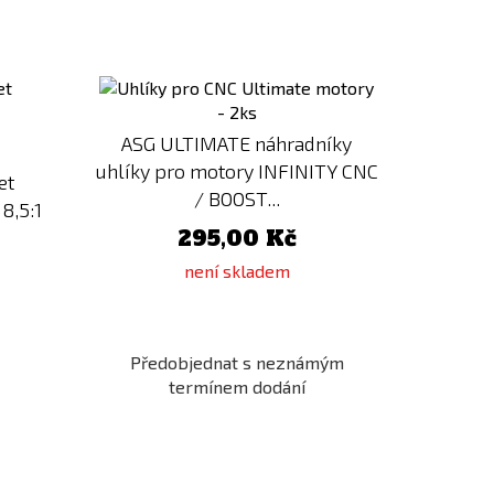
Přidat
Přidat
k
k
porovnání
porovnání
ASG ULTIMATE náhradníky
uhlíky pro motory INFINITY CNC
et
/ BOOST...
8,5:1
295,00 Kč
není skladem
Předobjednat s neznámým
termínem dodání