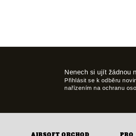
Nenech si ujít žádnou 
Přihlásit se k odběru nov
nařízením na ochranu os
AIRSOFT OBCHOD
PRO