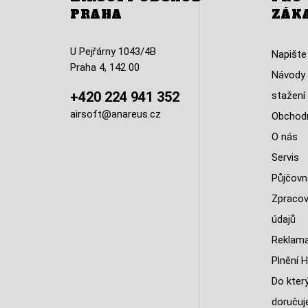
PRAHA
ZÁK
U Pejřárny 1043/4B
Napište
Praha 4, 142 00
Návody 
+420 224 941 352
stažení
airsoft@anareus.cz
Obchodn
O nás
Servis
Půjčovn
Zpracov
údajů
Reklama
Plnění H
Do kter
doruču