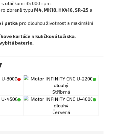
t
s otáčkami 35 000 rpm.
 pro zbraně typu
M4, MK18, HK416, SR-25
a
 i patka
pro dlouhou životnost a maximální
líkové kartáče
a
kuličková ložiska.
vybitá baterie.
y
Stříbrná
Červená