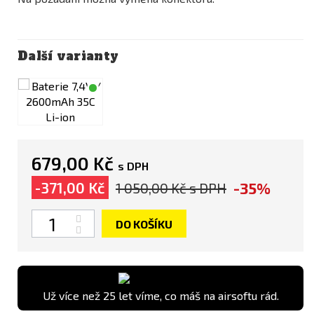
Další varianty
679,00 Kč
s DPH
-35%
-371,00 Kč
1 050,00 Kč
s DPH
Počet
DO KOŠÍKU
Už více než 25 let víme, co máš na airsoftu rád.