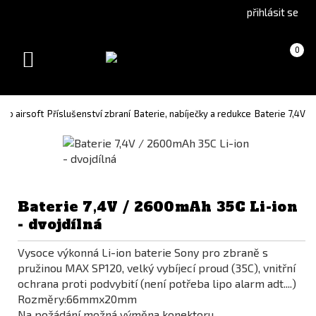
Go
Go
přihlásit se
to
to
English
Slovenčina
Košík
(prázdný)
0
version
(Slovak)
Toggle
version
navigation
pro airsoft
Příslušenství zbraní
Baterie, nabíječky a redukce
Baterie 7,4V
Baterie 7,4V / 2600mAh 35C Li-ion
- dvojdílná
Vysoce výkonná Li-ion baterie Sony pro zbraně s
pružinou MAX SP120, velký vybíjecí proud (35C), vnitřní
ochrana proti podvybití (není potřeba lipo alarm adt....)
Rozměry:66mmx20mm
Na požádání možná výměna konektoru.