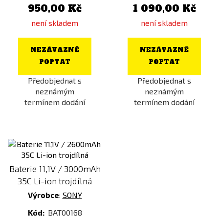
950,00 Kč
1 090,00 Kč
není skladem
není skladem
NEZÁVAZNĚ
NEZÁVAZNĚ
POPTAT
POPTAT
Předobjednat s
Předobjednat s
neznámým
neznámým
termínem dodání
termínem dodání
Baterie 11,1V / 3000mAh
35C Li-ion trojdílná
Výrobce
:
SONY
Kód:
BAT00168