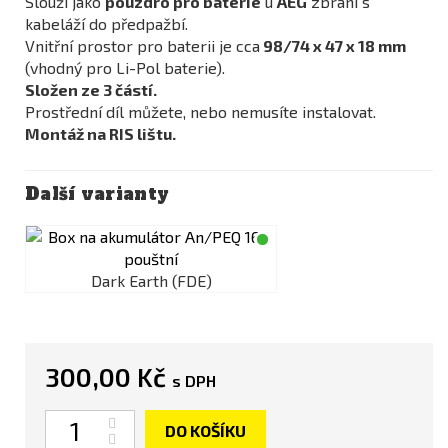
Slouží jako
pouzdro pro baterie
u
AEG
zbraní s
kabeláží do předpažbí.
Vnitřní prostor pro baterii je cca
98/74 x 47 x 18 mm
(vhodný pro Li-Pol baterie).
Složen ze 3 částí.
Prostřední díl můžete, nebo nemusíte instalovat.
Montáž na RIS lištu.
Další varianty
Dark Earth (FDE)
300,00 Kč
s DPH
Počet
DO KOŠÍKU