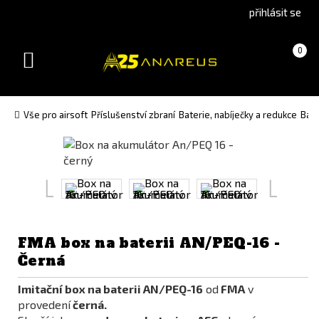
Go
Go
přihlásit se
to
to
English
Slovenčina
Košík
(prázdný)
0
version
(Slovak)
Toggle
version
navigation
Vše pro airsoft
Příslušenství zbraní
Baterie, nabíječky a redukce
Bat
FMA box na baterii AN/PEQ-16 -
Černá
Imitační box na baterii AN/PEQ-16
od
FMA
v
provedení
černá.