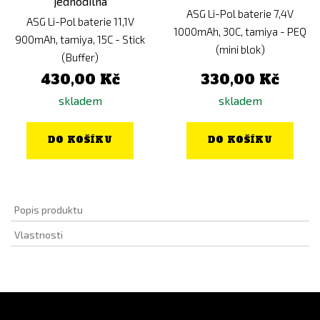
ASG Li-Pol baterie 7,4V
ASG Li-Pol baterie 11,1V
1000mAh, 30C, tamiya - PEQ
900mAh, tamiya, 15C - Stick
(mini blok)
(Buffer)
430,00 Kč
330,00 Kč
skladem
skladem
DO KOŠÍKU
DO KOŠÍKU
Popis produktu
Vlastnosti