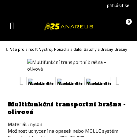
Go
Go
přihlásit se
to
to
English
Slovenčina
Košík
(prázdný)
0
version
(Slovak)
Toggle
version
navigation
Vše pro airsoft
Výstroj, Pouzdra a další
Batohy a Brašny
Brašny
Multifunkční transportní brašna -
olivová
Materiál : nylon
Možnost uchycení na opasek nebo MOLLE systém