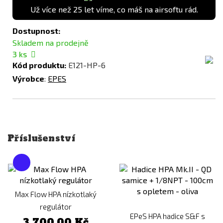
Už více než 25 let víme, co máš na airsoftu rád.
Dostupnost:
Skladem na prodejně
3
ks
Kód produktu:
E121-HP-6
Výrobce
:
EPES
Příslušenství
Max Flow HPA nízkotlaký
regulátor
EPeS HPA hadice S&F s
3 700,00 Kč