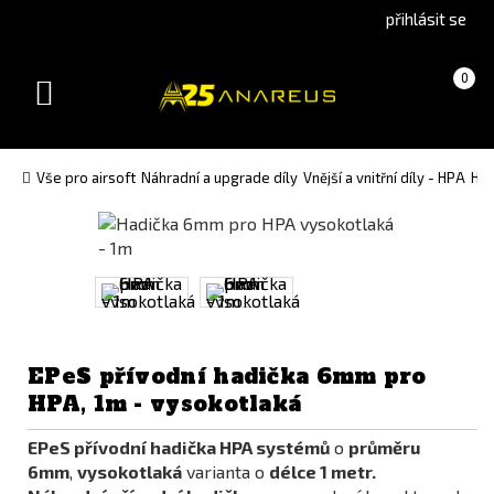
Go
Go
přihlásit se
to
to
English
Slovenčina
Košík
(prázdný)
0
version
(Slovak)
Toggle
version
navigation
Vše pro airsoft
Náhradní a upgrade díly
Vnější a vnitřní díly - HPA
Had
EPeS přívodní hadička 6mm pro
HPA, 1m - vysokotlaká
EPeS přívodní hadička HPA systémů
o
průměru
6mm
,
vysokotlaká
varianta o
délce 1 metr.