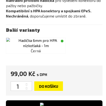
Náhradní přívodní hadička
pro vyvedení konektoru do
pažby nebo pažbičky.
Kompatibilní s HPA konektory a spojkami EPeS.
Nechráněná
, doporučujeme umístit do zbraně.
Další varianty
Černá
99,00 Kč
s DPH
Počet
DO KOŠÍKU