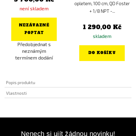
opletem, 100 cm, QD Foster
není skladem
+ 1/8 NPT -...
NEZÁVAZNĚ
1 290,00 Kč
POPTAT
skladem
Předobjednat s
neznámým
DO KOŠÍKU
termínem dodání
Popis produktu
Vlastnosti
Nenech si ujít žádnou novinku!