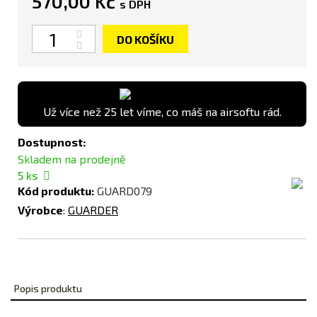
570,00 Kč
s DPH
Počet
DO KOŠÍKU
Už více než 25 let víme, co máš na airsoftu rád.
Dostupnost:
Skladem na prodejně
5
ks
Kód produktu:
GUARD079
Výrobce
:
GUARDER
Popis produktu