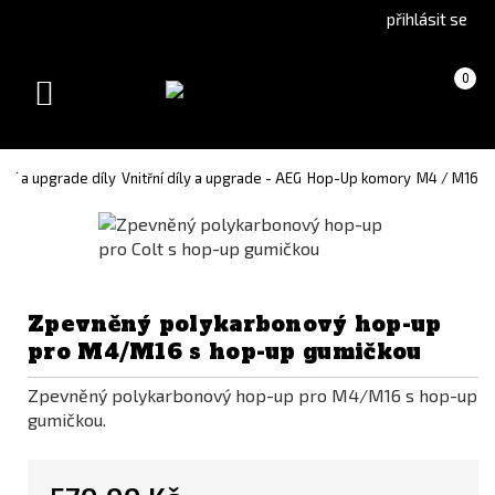
Go
Go
přihlásit se
to
to
English
Slovenčina
Košík
(prázdný)
0
version
(Slovak)
Toggle
version
navigation
dní a upgrade díly
Vnitřní díly a upgrade - AEG
Hop-Up komory
M4 / M16
Zpevněný polykarbonový hop-up
pro M4/M16 s hop-up gumičkou
Zpevněný polykarbonový hop-up pro M4/M16 s hop-up
gumičkou.