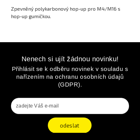
Zpevněný polykarbonový hop-up pro M4/M16 s
hop-up gumičkou.
Nenech si ujít žádnou novinku!
Přihlásit se k odběru novinek v souladu s
nařízením na ochranu osobních údajů
(GDPR).
odeslat